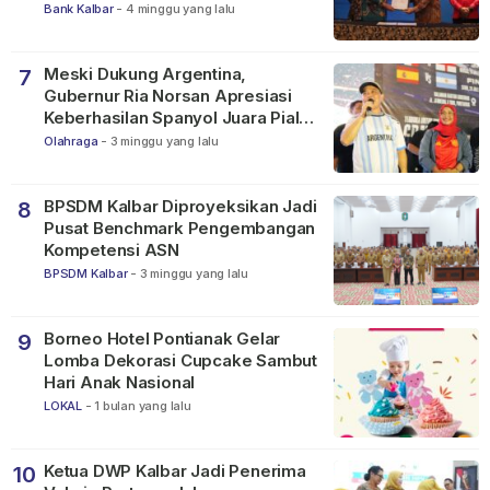
Bank Kalbar
-
4 minggu yang lalu
Meski Dukung Argentina,
7
Gubernur Ria Norsan Apresiasi
Keberhasilan Spanyol Juara Piala
Dunia FIFA 2026
Olahraga
-
3 minggu yang lalu
BPSDM Kalbar Diproyeksikan Jadi
8
Pusat Benchmark Pengembangan
Kompetensi ASN
BPSDM Kalbar
-
3 minggu yang lalu
Borneo Hotel Pontianak Gelar
9
Lomba Dekorasi Cupcake Sambut
Hari Anak Nasional
LOKAL
-
1 bulan yang lalu
Ketua DWP Kalbar Jadi Penerima
10