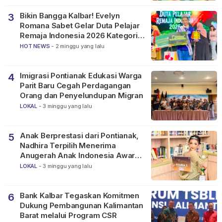
Bikin Bangga Kalbar! Evelyn
3
Romana Sabet Gelar Duta Pelajar
Remaja Indonesia 2026 Kategori
SMP
HOT NEWS
-
2 minggu yang lalu
Imigrasi Pontianak Edukasi Warga
4
Parit Baru Cegah Perdagangan
Orang dan Penyelundupan Migran
LOKAL
-
3 minggu yang lalu
Anak Berprestasi dari Pontianak,
5
Nadhira Terpilih Menerima
Anugerah Anak Indonesia Awards
2026
LOKAL
-
3 minggu yang lalu
Bank Kalbar Tegaskan Komitmen
6
Dukung Pembangunan Kalimantan
Barat melalui Program CSR