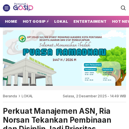
GOSIP PONTIANAK
Tempatnya Gosip Terupdate Pontianak
HOME
HOT GOSIP ⚡
LOKAL
ENTERTAIMENT
HOT NE
Beranda
LOKAL
Selasa, 2 Desember 2025 - 14:49 WIB
Perkuat Manajemen ASN, Ria
Norsan Tekankan Pembinaan
dan Disiplin Jadi Prioritas