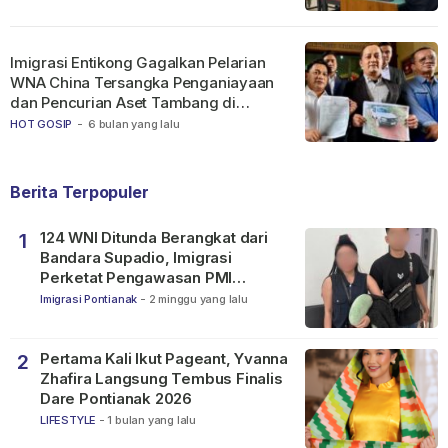
Imigrasi Entikong Gagalkan Pelarian
WNA China Tersangka Penganiayaan
dan Pencurian Aset Tambang di
Ketapang
HOT GOSIP
-
6 bulan yang lalu
Berita Terpopuler
124 WNI Ditunda Berangkat dari
1
Bandara Supadio, Imigrasi
Perketat Pengawasan PMI
Nonprosedural
Imigrasi Pontianak
-
2 minggu yang lalu
Pertama Kali Ikut Pageant, Yvanna
2
Zhafira Langsung Tembus Finalis
Dare Pontianak 2026
LIFESTYLE
-
1 bulan yang lalu