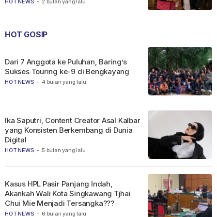
HOT NEWS
-
2 bulan yang lalu
HOT GOSIP
Dari 7 Anggota ke Puluhan, Baring’s
Sukses Touring ke-9 di Bengkayang
HOT NEWS
-
4 bulan yang lalu
Ika Saputri, Content Creator Asal Kalbar
yang Konsisten Berkembang di Dunia
Digital
HOT NEWS
-
5 bulan yang lalu
Kasus HPL Pasir Panjang Indah,
Akankah Wali Kota Singkawang Tjhai
Chui Mie Menjadi Tersangka???
HOT NEWS
-
6 bulan yang lalu