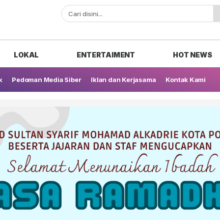
ak
LOKAL
ENTERTAIMENT
HOT NEWS
k
Pedoman Media Siber
Iklan dan Kerjasama
Kontak Kami