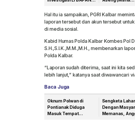
Kalbar terkait Dugaan
Tambang) Dila
Jaringan Aseng
ke Polda Kalbar
Hal itu ia sampaikan, PGRI Kalbar memint
laporan tersebut dan akun tersebut untu
di media sosial.
Kabid Humas Polda Kalbar Kombes Pol D
S.H.,S.I.K.,M.M.,M.H., membenarkan lapor
Polda Kalbar.
“Laporan sudah diterima, saat ini kita s
lebih lanjut,” katanya saat diwawancari 
Baca Juga
Oknum Polwan di
Sengketa Laha
Pontianak Diduga
Dengan Masyar
Masuk Tempat
Memanas, Ang
Hiburan Malam
DPRD Bengkaya
Mustari Tiga Ka
Absen Mediasi