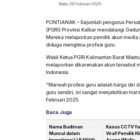
Rabu 26 Februari 2025.
PONTIANAK – Sejumlah pengurus Persatu
(PGRI) Provinsi Kalbar mendatangi Gedun
Mereka melaporkan pemilik akun media s
diduga menghina profesi guru.
Wakil Ketua PGRI Kalimantan Barat Mast
melaporkan dikarenakan akun tersebut 
Indonesia.
“Marwah profesi guru adalah harga diri d
guru sendiri, ini sangat menjatuhkan mar
Februari 2025.
Baca Juga
Nama Budiman
Kasus CCTV Y
Muncul dalam
Viral! Pemilik K
Investigasi LI BAPAN
Aseng (Mafia