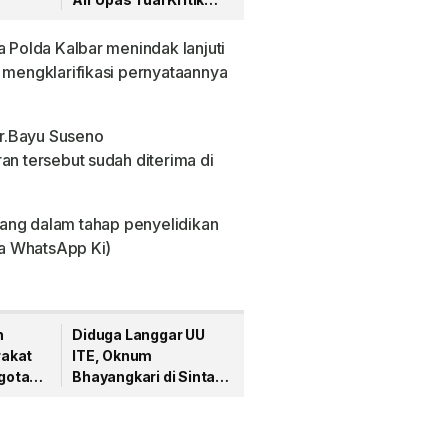
porkan
Keras
a Polda Kalbar menindak lanjuti
k mengklarifikasi pernyataannya
r.Bayu Suseno
an tersebut sudah diterima di
edang dalam tahap penyelidikan
via WhatsApp Ki)
n
Diduga Langgar UU
akat
ITE, Oknum
gota
Bhayangkari di Sintang
ng Edi
Ditetapkan Tersangka
li