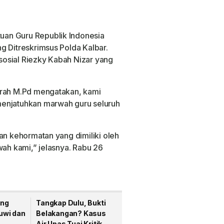
an Guru Republik Indonesia
g Ditreskrimsus Polda Kalbar.
osial Riezky Kabah Nizar yang
urah M.Pd mengatakan, kami
menjatuhkan marwah guru seluruh
an kehormatan yang dimiliki oleh
wah kami,” jelasnya. Rabu 26
ang
Tangkap Dulu, Bukti
luwi dan
Belakangan? Kasus
Air Upas Tuai Kritik