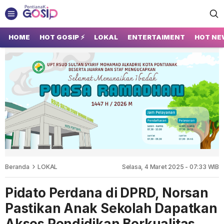
GOSIP PONTIANAK
Tempatnya Gosip Terupdate Pontianak
HOME
HOT GOSIP ⚡
LOKAL
ENTERTAIMENT
HOT NE
Beranda
LOKAL
Selasa, 4 Maret 2025 - 07:33 WIB
Pidato Perdana di DPRD, Norsan
Pastikan Anak Sekolah Dapatkan
Akses Pendidikan Berkualitas