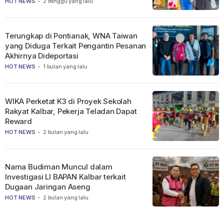
HOT NEWS
-
2 minggu yang lalu
Terungkap di Pontianak, WNA Taiwan
yang Diduga Terkait Pengantin Pesanan
Akhirnya Dideportasi
HOT NEWS
-
1 bulan yang lalu
WIKA Perketat K3 di Proyek Sekolah
Rakyat Kalbar, Pekerja Teladan Dapat
Reward
HOT NEWS
-
2 bulan yang lalu
Nama Budiman Muncul dalam
Investigasi LI BAPAN Kalbar terkait
Dugaan Jaringan Aseng
HOT NEWS
-
2 bulan yang lalu