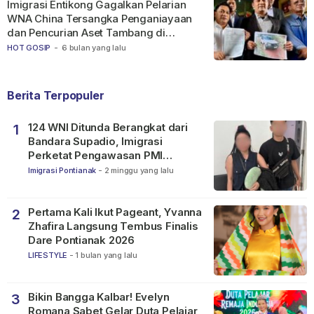
Imigrasi Entikong Gagalkan Pelarian
WNA China Tersangka Penganiayaan
dan Pencurian Aset Tambang di
Ketapang
HOT GOSIP
-
6 bulan yang lalu
Berita Terpopuler
124 WNI Ditunda Berangkat dari
1
Bandara Supadio, Imigrasi
Perketat Pengawasan PMI
Nonprosedural
Imigrasi Pontianak
-
2 minggu yang lalu
Pertama Kali Ikut Pageant, Yvanna
2
Zhafira Langsung Tembus Finalis
Dare Pontianak 2026
LIFESTYLE
-
1 bulan yang lalu
Bikin Bangga Kalbar! Evelyn
3
Romana Sabet Gelar Duta Pelajar