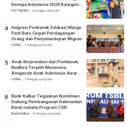
Remaja Indonesia 2026 Kategori
SMP
HOT NEWS
-
2 minggu yang lalu
Imigrasi Pontianak Edukasi Warga
4
Parit Baru Cegah Perdagangan
Orang dan Penyelundupan Migran
LOKAL
-
3 minggu yang lalu
Anak Berprestasi dari Pontianak,
5
Nadhira Terpilih Menerima
Anugerah Anak Indonesia Awards
2026
LOKAL
-
3 minggu yang lalu
Bank Kalbar Tegaskan Komitmen
6
Dukung Pembangunan Kalimantan
Barat melalui Program CSR
Bank Kalbar
-
4 minggu yang lalu