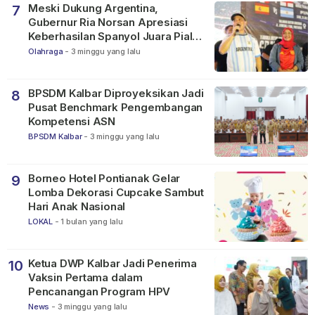
Meski Dukung Argentina,
7
Gubernur Ria Norsan Apresiasi
Keberhasilan Spanyol Juara Piala
Dunia FIFA 2026
Olahraga
-
3 minggu yang lalu
BPSDM Kalbar Diproyeksikan Jadi
8
Pusat Benchmark Pengembangan
Kompetensi ASN
BPSDM Kalbar
-
3 minggu yang lalu
Borneo Hotel Pontianak Gelar
9
Lomba Dekorasi Cupcake Sambut
Hari Anak Nasional
LOKAL
-
1 bulan yang lalu
Ketua DWP Kalbar Jadi Penerima
10
Vaksin Pertama dalam
Pencanangan Program HPV
News
-
3 minggu yang lalu