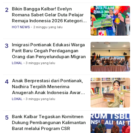
Bikin Bangga Kalbar! Evelyn
2
Romana Sabet Gelar Duta Pelajar
Remaja Indonesia 2026 Kategori
SMP
HOT NEWS
-
2 minggu yang lalu
Imigrasi Pontianak Edukasi Warga
3
Parit Baru Cegah Perdagangan
Orang dan Penyelundupan Migran
LOKAL
-
3 minggu yang lalu
Anak Berprestasi dari Pontianak,
4
Nadhira Terpilih Menerima
Anugerah Anak Indonesia Awards
2026
LOKAL
-
3 minggu yang lalu
Bank Kalbar Tegaskan Komitmen
5
Dukung Pembangunan Kalimantan
Barat melalui Program CSR