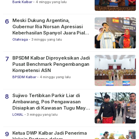
Bank Kalbar
-
4 minggu yang lalu
Meski Dukung Argentina,
6
Gubernur Ria Norsan Apresiasi
Keberhasilan Spanyol Juara Piala
Dunia FIFA 2026
Olahraga
-
3 minggu yang lalu
BPSDM Kalbar Diproyeksikan Jadi
7
Pusat Benchmark Pengembangan
Kompetensi ASN
BPSDM Kalbar
-
4 minggu yang lalu
Sujiwo Tertibkan Parkir Liar di
8
Ambawang, Pos Pengawasan
Disiapkan di Kawasan Tugu Mayor
Alianyang
LOKAL
-
3 minggu yang lalu
Ketua DWP Kalbar Jadi Penerima
9