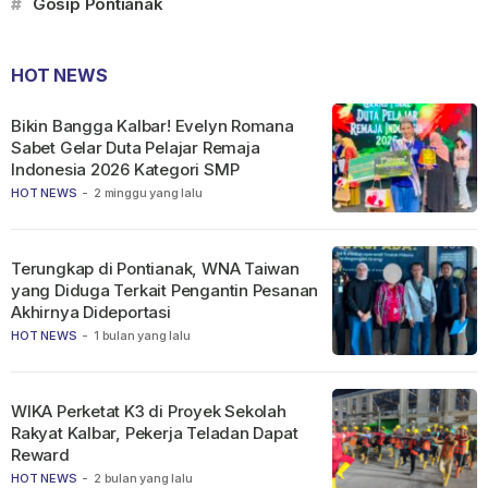
#
Gosip Pontianak
HOT NEWS
Bikin Bangga Kalbar! Evelyn Romana
Sabet Gelar Duta Pelajar Remaja
Indonesia 2026 Kategori SMP
HOT NEWS
-
2 minggu yang lalu
Terungkap di Pontianak, WNA Taiwan
yang Diduga Terkait Pengantin Pesanan
Akhirnya Dideportasi
HOT NEWS
-
1 bulan yang lalu
WIKA Perketat K3 di Proyek Sekolah
Rakyat Kalbar, Pekerja Teladan Dapat
Reward
HOT NEWS
-
2 bulan yang lalu