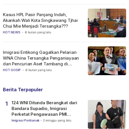
Kasus HPL Pasir Panjang Indah,
Akankah Wali Kota Singkawang Tjhai
Chui Mie Menjadi Tersangka???
HOT NEWS
-
6 bulan yang lalu
Imigrasi Entikong Gagalkan Pelarian
WNA China Tersangka Penganiayaan
dan Pencurian Aset Tambang di
Ketapang
HOT GOSIP
-
6 bulan yang lalu
Berita Terpopuler
124 WNI Ditunda Berangkat dari
1
Bandara Supadio, Imigrasi
Perketat Pengawasan PMI
Nonprosedural
Imigrasi Pontianak
-
2 minggu yang lalu