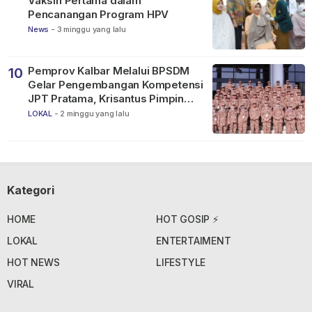
Vaksin Pertama dalam
Pencanangan Program HPV
News
-
3 minggu yang lalu
Pemprov Kalbar Melalui BPSDM
10
Gelar Pengembangan Kompetensi
JPT Pratama, Krisantus Pimpin
Apel Peserta
LOKAL
-
2 minggu yang lalu
Kategori
HOME
HOT GOSIP ⚡
LOKAL
ENTERTAIMENT
HOT NEWS
LIFESTYLE
VIRAL