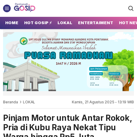
GOSIP PONTIANAK
Tempatnya Gosip Terupdate Pontianak
HOME
HOT GOSIP ⚡
LOKAL
ENTERTAIMENT
HOT NE
Beranda
LOKAL
Kamis, 21 Agustus 2025 - 13:19 WIB
Pinjam Motor untuk Antar Rokok,
Pria di Kubu Raya Nekat Tipu
Warga hingga Rp5 Juta