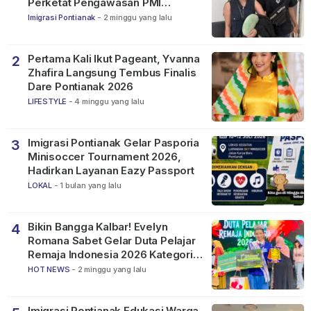
Perketat Pengawasan PMI
Nonprosedural
Imigrasi Pontianak
-
2 minggu yang lalu
Pertama Kali Ikut Pageant, Yvanna
2
Zhafira Langsung Tembus Finalis
Dare Pontianak 2026
LIFESTYLE
-
4 minggu yang lalu
Imigrasi Pontianak Gelar Pasporia
3
Minisoccer Tournament 2026,
Hadirkan Layanan Eazy Passport
LOKAL
-
1 bulan yang lalu
Bikin Bangga Kalbar! Evelyn
4
Romana Sabet Gelar Duta Pelajar
Remaja Indonesia 2026 Kategori
SMP
HOT NEWS
-
2 minggu yang lalu
Imigrasi Pontianak Edukasi Warga