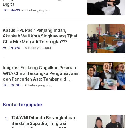
Digital
HOT NEWS
-
5 bulan yang lalu
Kasus HPL Pasir Panjang Indah,
Akankah Wali Kota Singkawang Tjhai
Chui Mie Menjadi Tersangka???
HOT NEWS
-
6 bulan yang lalu
Imigrasi Entikong Gagalkan Pelarian
WNA China Tersangka Penganiayaan
dan Pencurian Aset Tambang di
Ketapang
HOT GOSIP
-
6 bulan yang lalu
Berita Terpopuler
124 WNI Ditunda Berangkat dari
1
Bandara Supadio, Imigrasi