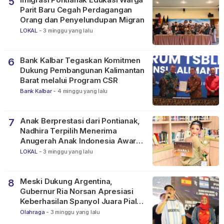
5
Parit Baru Cegah Perdagangan
Orang dan Penyelundupan Migran
LOKAL
-
3 minggu yang lalu
Bank Kalbar Tegaskan Komitmen
6
Dukung Pembangunan Kalimantan
Barat melalui Program CSR
Bank Kalbar
-
4 minggu yang lalu
Anak Berprestasi dari Pontianak,
7
Nadhira Terpilih Menerima
Anugerah Anak Indonesia Awards
2026
LOKAL
-
3 minggu yang lalu
Meski Dukung Argentina,
8
Gubernur Ria Norsan Apresiasi
Keberhasilan Spanyol Juara Piala
Dunia FIFA 2026
Olahraga
-
3 minggu yang lalu