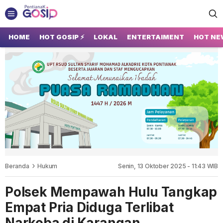
GOSIP PONTIANAK
Tempatnya Gosip Terupdate Pontianak
HOME
HOT GOSIP ⚡
LOKAL
ENTERTAIMENT
HOT NE
Beranda
Hukum
Senin, 13 Oktober 2025 - 11:43 WIB
Polsek Mempawah Hulu Tangkap
Empat Pria Diduga Terlibat
Narkoba di Karangan