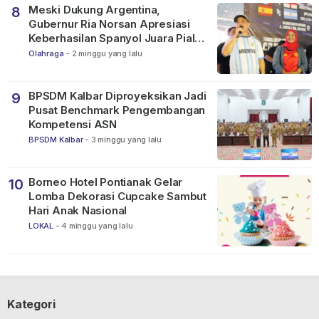
Meski Dukung Argentina,
8
Gubernur Ria Norsan Apresiasi
Keberhasilan Spanyol Juara Piala
Dunia FIFA 2026
Olahraga
-
2 minggu yang lalu
BPSDM Kalbar Diproyeksikan Jadi
9
Pusat Benchmark Pengembangan
Kompetensi ASN
BPSDM Kalbar
-
3 minggu yang lalu
Borneo Hotel Pontianak Gelar
10
Lomba Dekorasi Cupcake Sambut
Hari Anak Nasional
LOKAL
-
4 minggu yang lalu
Kategori