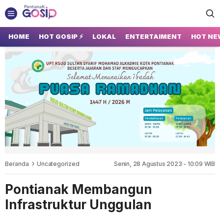
GOSIP PONTIANAK
Tempatnya Gosip Terupdate Pontianak
HOME
HOT GOSIP ⚡
LOKAL
ENTERTAIMENT
HOT NE
Beranda
Uncategorized
Senin, 28 Agustus 2023 - 10:09 WIB
Pontianak Membangun
Infrastruktur Unggulan