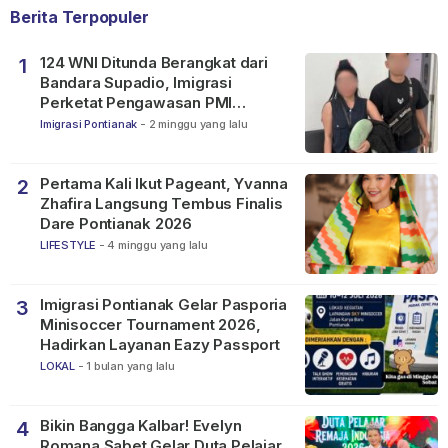
Berita Terpopuler
124 WNI Ditunda Berangkat dari
1
Bandara Supadio, Imigrasi
Perketat Pengawasan PMI
Nonprosedural
Imigrasi Pontianak
-
2 minggu yang lalu
Pertama Kali Ikut Pageant, Yvanna
2
Zhafira Langsung Tembus Finalis
Dare Pontianak 2026
LIFESTYLE
-
4 minggu yang lalu
Imigrasi Pontianak Gelar Pasporia
3
Minisoccer Tournament 2026,
Hadirkan Layanan Eazy Passport
LOKAL
-
1 bulan yang lalu
Bikin Bangga Kalbar! Evelyn
4
Romana Sabet Gelar Duta Pelajar