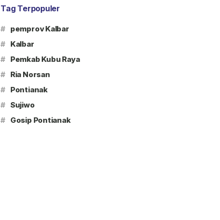
Tag Terpopuler
#
pemprov Kalbar
#
Kalbar
#
Pemkab Kubu Raya
#
Ria Norsan
#
Pontianak
#
Sujiwo
#
Gosip Pontianak