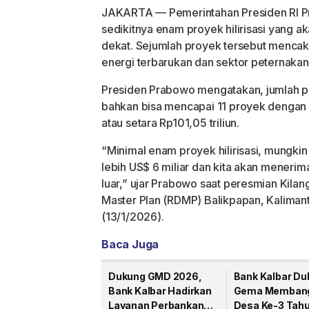
JAKARTA
— Pemerintahan Presiden RI 
sedikitnya enam proyek hilirisasi yang 
dekat. Sejumlah proyek tersebut mencak
energi terbarukan dan sektor peternakan
Presiden Prabowo mengatakan, jumlah pro
bahkan bisa mencapai 11 proyek dengan ni
atau setara
Rp101,05 triliun
.
“Minimal enam proyek hilirisasi, mungkin 
lebih US$ 6 miliar dan kita akan menerim
luar,” ujar Prabowo saat peresmian Kila
Master Plan (RDMP) Balikpapan, Kalimant
(13/1/2026).
Baca Juga
Dukung GMD 2026,
Bank Kalbar Du
Bank Kalbar Hadirkan
Gema Memban
Layanan Perbankan
Desa Ke-3 Tah