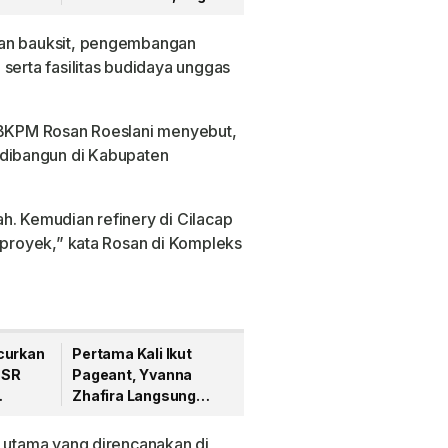
a
Hak Karyawan hingga
Transparansi
han bauksit, pengembangan
Keuangan Era Kopi
serta fasilitas budidaya unggas
a BKPM Rosan Roeslani menyebut,
an dibangun di Kabupaten
h. Kemudian refinery di Cilacap
a proyek,” kata Rosan di Kompleks
curkan
Pertama Kali Ikut
CSR
Pageant, Yvanna
Zhafira Langsung
ia
Tembus Finalis Dare
Pontianak 2026
k utama yang direncanakan di