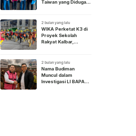
Taiwan yang Diduga
Terkait Pengantin
Pesanan Akhirnya
Dideportasi
2 bulan yang lalu
WIKA Perketat K3 di
Proyek Sekolah
Rakyat Kalbar,
Pekerja Teladan
Dapat Reward
2 bulan yang lalu
Nama Budiman
Muncul dalam
Investigasi LI BAPAN
Kalbar terkait Dugaan
Jaringan Aseng