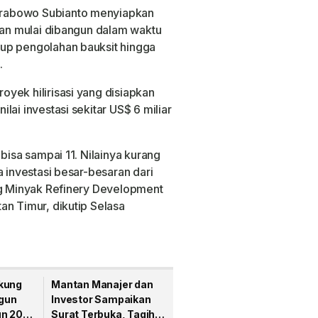
Prabowo Subianto menyiapkan
akan mulai dibangun dalam waktu
up pengolahan bauksit hingga
.
yek hilirisasi yang disiapkan
lai investasi sekitar
US$ 6 miliar
bisa sampai 11. Nilainya kurang
a investasi besar-besaran dari
ng Minyak Refinery Development
an Timur, dikutip
Selasa
kung
Mantan Manajer dan
gun
Investor Sampaikan
un 2026
Surat Terbuka, Tagih