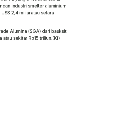
albar
an industri smelter aluminium
r
US$ 2,4 miliar
atau setara
rade Alumina (SGA)
dari bauksit
a
atau sekitar
Rp15 triliun
.(Ki)