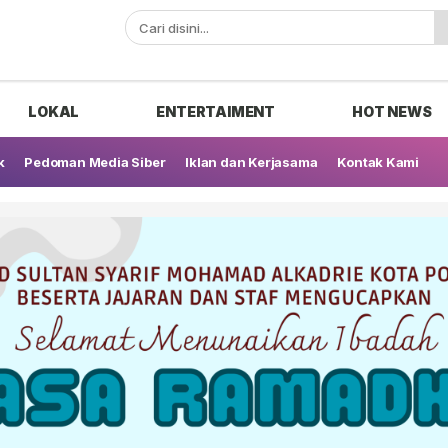
ak
LOKAL
ENTERTAIMENT
HOT NEWS
k
Pedoman Media Siber
Iklan dan Kerjasama
Kontak Kami