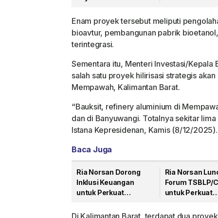
dan Perkuat Ekonomi
di Kayong Utar
Desa
Enam proyek tersebut meliputi pengola
bioavtur, pembangunan pabrik bioetanol, 
terintegrasi.
Sementara itu, Menteri Investasi/Kepal
salah satu proyek hilirisasi strategis ak
Mempawah, Kalimantan Barat.
“Bauksit, refinery aluminium di Mempawa
dan di Banyuwangi. Totalnya sekitar lim
Istana Kepresidenan, Kamis (8/12/2025).
Baca Juga
Ria Norsan Dorong
Ria Norsan Lun
Inklusi Keuangan
Forum TSBLP/
untuk Perkuat
untuk Perkuat
Pertumbuhan Ekonomi
Kolaborasi Dun
Kalimantan Barat
Usaha dalam
Di Kalimantan Barat, terdapat dua proye