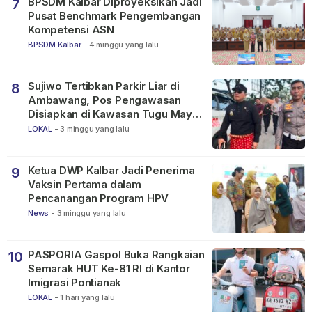
BPSDM Kalbar Diproyeksikan Jadi
7
Pusat Benchmark Pengembangan
Kompetensi ASN
BPSDM Kalbar
-
4 minggu yang lalu
Sujiwo Tertibkan Parkir Liar di
8
Ambawang, Pos Pengawasan
Disiapkan di Kawasan Tugu Mayor
Alianyang
LOKAL
-
3 minggu yang lalu
Ketua DWP Kalbar Jadi Penerima
9
Vaksin Pertama dalam
Pencanangan Program HPV
News
-
3 minggu yang lalu
PASPORIA Gaspol Buka Rangkaian
10
Semarak HUT Ke-81 RI di Kantor
Imigrasi Pontianak
LOKAL
-
1 hari yang lalu