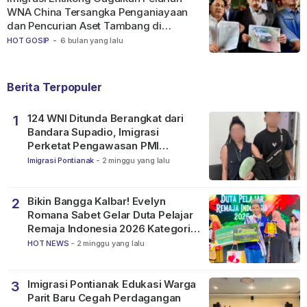
WNA China Tersangka Penganiayaan
dan Pencurian Aset Tambang di
Ketapang
HOT GOSIP
-
6 bulan yang lalu
Berita Terpopuler
124 WNI Ditunda Berangkat dari
1
Bandara Supadio, Imigrasi
Perketat Pengawasan PMI
Nonprosedural
Imigrasi Pontianak
-
2 minggu yang lalu
Bikin Bangga Kalbar! Evelyn
2
Romana Sabet Gelar Duta Pelajar
Remaja Indonesia 2026 Kategori
SMP
HOT NEWS
-
2 minggu yang lalu
Imigrasi Pontianak Edukasi Warga
3
Parit Baru Cegah Perdagangan