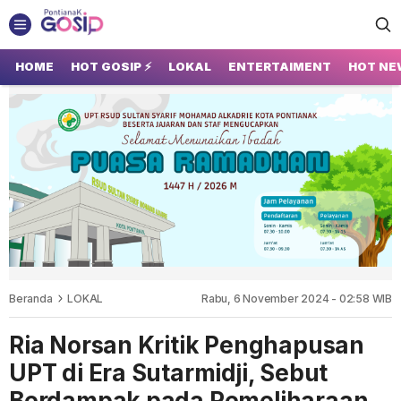
GOSIP PONTIANAK
Tempatnya Gosip Terupdate Pontianak
HOME
HOT GOSIP ⚡
LOKAL
ENTERTAIMENT
HOT NE
Beranda
LOKAL
Rabu, 6 November 2024 - 02:58 WIB
Ria Norsan Kritik Penghapusan
UPT di Era Sutarmidji, Sebut
Berdampak pada Pemeliharaan