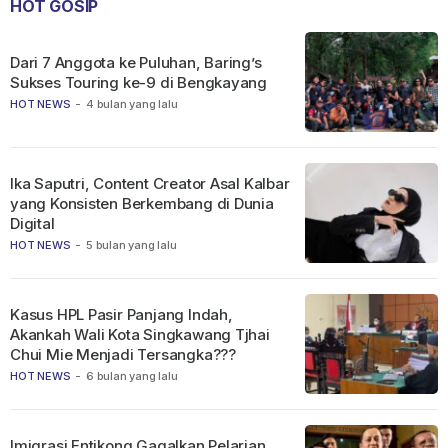
HOT GOSIP
Dari 7 Anggota ke Puluhan, Baring’s
Sukses Touring ke-9 di Bengkayang
HOT NEWS
-
4 bulan yang lalu
Ika Saputri, Content Creator Asal Kalbar
yang Konsisten Berkembang di Dunia
Digital
HOT NEWS
-
5 bulan yang lalu
Kasus HPL Pasir Panjang Indah,
Akankah Wali Kota Singkawang Tjhai
Chui Mie Menjadi Tersangka???
HOT NEWS
-
6 bulan yang lalu
Imigrasi Entikong Gagalkan Pelarian