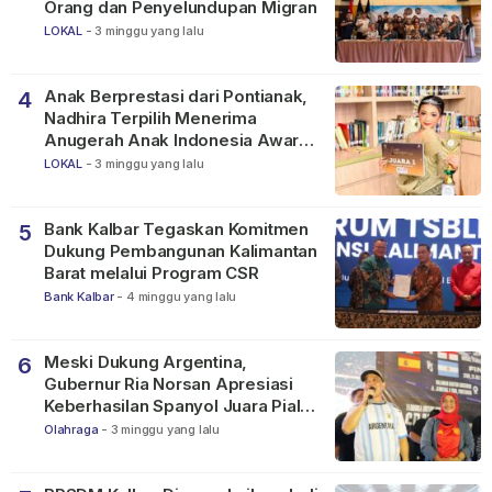
Orang dan Penyelundupan Migran
LOKAL
-
3 minggu yang lalu
Anak Berprestasi dari Pontianak,
4
Nadhira Terpilih Menerima
Anugerah Anak Indonesia Awards
2026
LOKAL
-
3 minggu yang lalu
Bank Kalbar Tegaskan Komitmen
5
Dukung Pembangunan Kalimantan
Barat melalui Program CSR
Bank Kalbar
-
4 minggu yang lalu
Meski Dukung Argentina,
6
Gubernur Ria Norsan Apresiasi
Keberhasilan Spanyol Juara Piala
Dunia FIFA 2026
Olahraga
-
3 minggu yang lalu