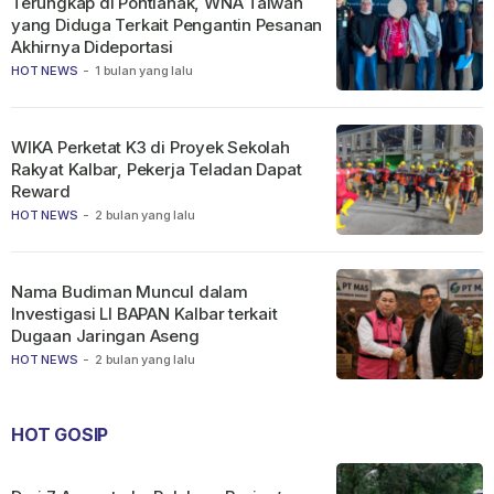
Terungkap di Pontianak, WNA Taiwan
yang Diduga Terkait Pengantin Pesanan
Akhirnya Dideportasi
HOT NEWS
-
1 bulan yang lalu
WIKA Perketat K3 di Proyek Sekolah
Rakyat Kalbar, Pekerja Teladan Dapat
Reward
HOT NEWS
-
2 bulan yang lalu
Nama Budiman Muncul dalam
Investigasi LI BAPAN Kalbar terkait
Dugaan Jaringan Aseng
HOT NEWS
-
2 bulan yang lalu
HOT GOSIP