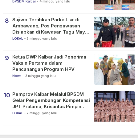
BPSDM Kalbar
-
4 minggu yang lalu
Sujiwo Tertibkan Parkir Liar di
8
Ambawang, Pos Pengawasan
Disiapkan di Kawasan Tugu Mayor
Alianyang
LOKAL
-
3 minggu yang lalu
Ketua DWP Kalbar Jadi Penerima
9
Vaksin Pertama dalam
Pencanangan Program HPV
News
-
3 minggu yang lalu
Pemprov Kalbar Melalui BPSDM
10
Gelar Pengembangan Kompetensi
JPT Pratama, Krisantus Pimpin
Apel Peserta
LOKAL
-
2 minggu yang lalu