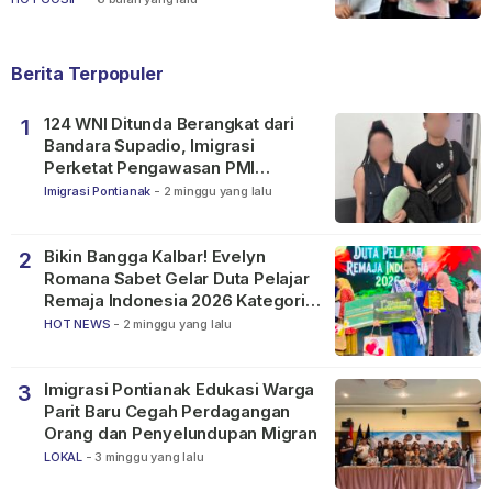
Berita Terpopuler
124 WNI Ditunda Berangkat dari
1
Bandara Supadio, Imigrasi
Perketat Pengawasan PMI
Nonprosedural
Imigrasi Pontianak
-
2 minggu yang lalu
Bikin Bangga Kalbar! Evelyn
2
Romana Sabet Gelar Duta Pelajar
Remaja Indonesia 2026 Kategori
SMP
HOT NEWS
-
2 minggu yang lalu
Imigrasi Pontianak Edukasi Warga
3
Parit Baru Cegah Perdagangan
Orang dan Penyelundupan Migran
LOKAL
-
3 minggu yang lalu