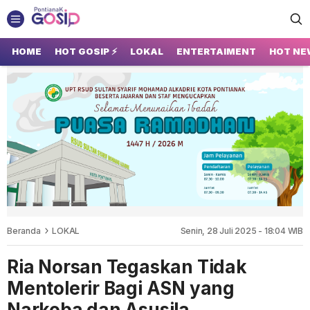
GOSIP PONTIANAK
Tempatnya Gosip Terupdate Pontianak
HOME
HOT GOSIP ⚡
LOKAL
ENTERTAIMENT
HOT NE
Beranda
LOKAL
Senin, 28 Juli 2025 - 18:04 WIB
Ria Norsan Tegaskan Tidak
Mentolerir Bagi ASN yang
Narkoba dan Asusila