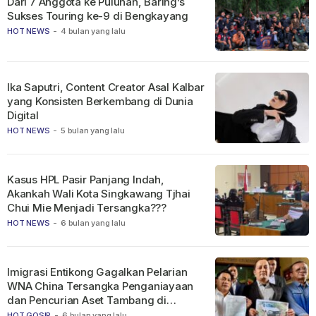
Dari 7 Anggota ke Puluhan, Baring’s
Sukses Touring ke-9 di Bengkayang
HOT NEWS
-
4 bulan yang lalu
Ika Saputri, Content Creator Asal Kalbar
yang Konsisten Berkembang di Dunia
Digital
HOT NEWS
-
5 bulan yang lalu
Kasus HPL Pasir Panjang Indah,
Akankah Wali Kota Singkawang Tjhai
Chui Mie Menjadi Tersangka???
HOT NEWS
-
6 bulan yang lalu
Imigrasi Entikong Gagalkan Pelarian
WNA China Tersangka Penganiayaan
dan Pencurian Aset Tambang di
Ketapang
HOT GOSIP
-
6 bulan yang lalu