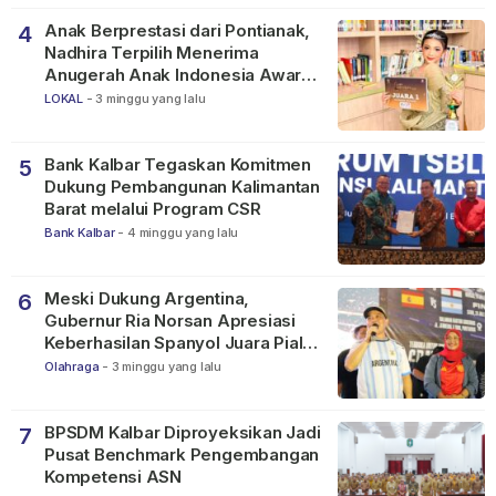
Anak Berprestasi dari Pontianak,
4
Nadhira Terpilih Menerima
Anugerah Anak Indonesia Awards
2026
LOKAL
-
3 minggu yang lalu
Bank Kalbar Tegaskan Komitmen
5
Dukung Pembangunan Kalimantan
Barat melalui Program CSR
Bank Kalbar
-
4 minggu yang lalu
Meski Dukung Argentina,
6
Gubernur Ria Norsan Apresiasi
Keberhasilan Spanyol Juara Piala
Dunia FIFA 2026
Olahraga
-
3 minggu yang lalu
BPSDM Kalbar Diproyeksikan Jadi
7
Pusat Benchmark Pengembangan
Kompetensi ASN