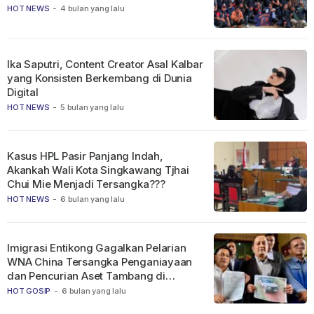
HOT NEWS
-
4 bulan yang lalu
Ika Saputri, Content Creator Asal Kalbar
yang Konsisten Berkembang di Dunia
Digital
HOT NEWS
-
5 bulan yang lalu
Kasus HPL Pasir Panjang Indah,
Akankah Wali Kota Singkawang Tjhai
Chui Mie Menjadi Tersangka???
HOT NEWS
-
6 bulan yang lalu
Imigrasi Entikong Gagalkan Pelarian
WNA China Tersangka Penganiayaan
dan Pencurian Aset Tambang di
Ketapang
HOT GOSIP
-
6 bulan yang lalu