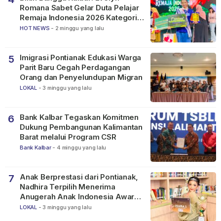
Romana Sabet Gelar Duta Pelajar
Remaja Indonesia 2026 Kategori
SMP
HOT NEWS
-
2 minggu yang lalu
Imigrasi Pontianak Edukasi Warga
5
Parit Baru Cegah Perdagangan
Orang dan Penyelundupan Migran
LOKAL
-
3 minggu yang lalu
Bank Kalbar Tegaskan Komitmen
6
Dukung Pembangunan Kalimantan
Barat melalui Program CSR
Bank Kalbar
-
4 minggu yang lalu
Anak Berprestasi dari Pontianak,
7
Nadhira Terpilih Menerima
Anugerah Anak Indonesia Awards
2026
LOKAL
-
3 minggu yang lalu