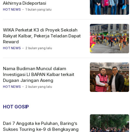
Akhirnya Dideportasi
HOT NEWS
-
1 bulan yang lalu
WIKA Perketat K3 di Proyek Sekolah
Rakyat Kalbar, Pekerja Teladan Dapat
Reward
HOT NEWS
-
2 bulan yang lalu
Nama Budiman Muncul dalam
Investigasi LI BAPAN Kalbar terkait
Dugaan Jaringan Aseng
HOT NEWS
-
2 bulan yang lalu
HOT GOSIP
Dari 7 Anggota ke Puluhan, Baring’s
Sukses Touring ke-9 di Bengkayang