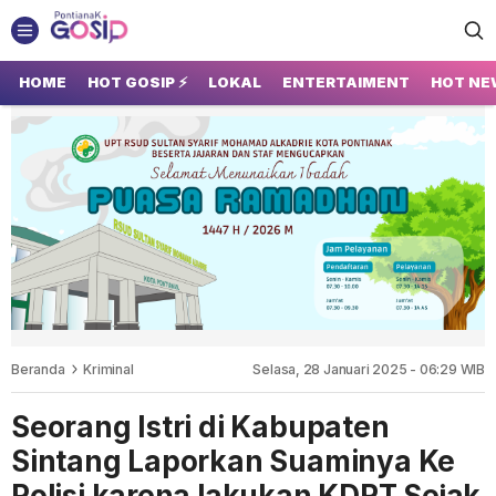
GOSIP PONTIANAK
Tempatnya Gosip Terupdate Pontianak
HOME
HOT GOSIP ⚡
LOKAL
ENTERTAIMENT
HOT NE
Beranda
Kriminal
Selasa, 28 Januari 2025 - 06:29 WIB
Seorang Istri di Kabupaten
Sintang Laporkan Suaminya Ke
Polisi karena lakukan KDRT Sejak