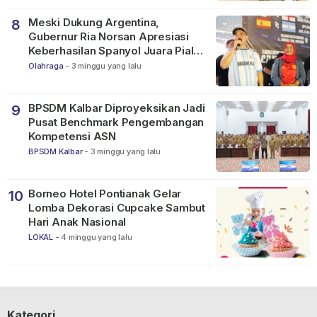
Meski Dukung Argentina,
8
Gubernur Ria Norsan Apresiasi
Keberhasilan Spanyol Juara Piala
Dunia FIFA 2026
Olahraga
-
3 minggu yang lalu
BPSDM Kalbar Diproyeksikan Jadi
9
Pusat Benchmark Pengembangan
Kompetensi ASN
BPSDM Kalbar
-
3 minggu yang lalu
Borneo Hotel Pontianak Gelar
10
Lomba Dekorasi Cupcake Sambut
Hari Anak Nasional
LOKAL
-
4 minggu yang lalu
Kategori