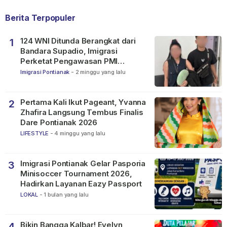
Berita Terpopuler
124 WNI Ditunda Berangkat dari
1
Bandara Supadio, Imigrasi
Perketat Pengawasan PMI
Nonprosedural
Imigrasi Pontianak
-
2 minggu yang lalu
Pertama Kali Ikut Pageant, Yvanna
2
Zhafira Langsung Tembus Finalis
Dare Pontianak 2026
LIFESTYLE
-
4 minggu yang lalu
Imigrasi Pontianak Gelar Pasporia
3
Minisoccer Tournament 2026,
Hadirkan Layanan Eazy Passport
LOKAL
-
1 bulan yang lalu
Bikin Bangga Kalbar! Evelyn
4