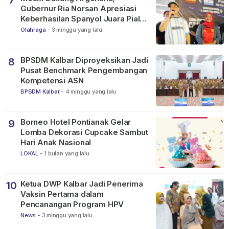
Gubernur Ria Norsan Apresiasi
Keberhasilan Spanyol Juara Piala
Dunia FIFA 2026
Olahraga
-
3 minggu yang lalu
BPSDM Kalbar Diproyeksikan Jadi
8
Pusat Benchmark Pengembangan
Kompetensi ASN
BPSDM Kalbar
-
4 minggu yang lalu
Borneo Hotel Pontianak Gelar
9
Lomba Dekorasi Cupcake Sambut
Hari Anak Nasional
LOKAL
-
1 bulan yang lalu
Ketua DWP Kalbar Jadi Penerima
10
Vaksin Pertama dalam
Pencanangan Program HPV
News
-
3 minggu yang lalu