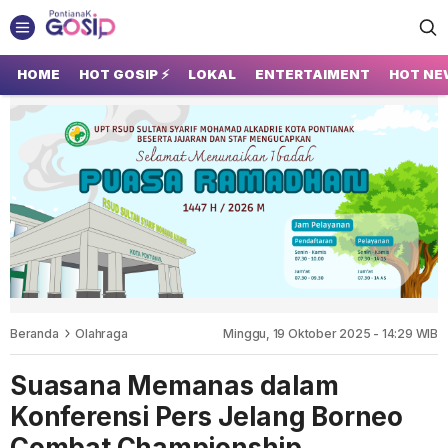
GOSIP PONTIANAK
Tempatnya Gosip Terupdate Pontianak
HOME
HOT GOSIP ⚡
LOKAL
ENTERTAIMENT
HOT NE
Beranda
Olahraga
Minggu, 19 Oktober 2025 - 14:29 WIB
Suasana Memanas dalam
Konferensi Pers Jelang Borneo
Combat Championship