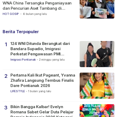
WNA China Tersangka Penganiayaan
dan Pencurian Aset Tambang di
Ketapang
HOT GOSIP
-
6 bulan yang lalu
Berita Terpopuler
124 WNI Ditunda Berangkat dari
1
Bandara Supadio, Imigrasi
Perketat Pengawasan PMI
Nonprosedural
Imigrasi Pontianak
-
2 minggu yang lalu
Pertama Kali Ikut Pageant, Yvanna
2
Zhafira Langsung Tembus Finalis
Dare Pontianak 2026
LIFESTYLE
-
1 bulan yang lalu
Bikin Bangga Kalbar! Evelyn
3
Romana Sabet Gelar Duta Pelajar