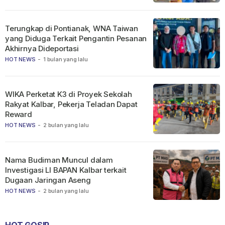
Terungkap di Pontianak, WNA Taiwan
yang Diduga Terkait Pengantin Pesanan
Akhirnya Dideportasi
HOT NEWS
-
1 bulan yang lalu
WIKA Perketat K3 di Proyek Sekolah
Rakyat Kalbar, Pekerja Teladan Dapat
Reward
HOT NEWS
-
2 bulan yang lalu
Nama Budiman Muncul dalam
Investigasi LI BAPAN Kalbar terkait
Dugaan Jaringan Aseng
HOT NEWS
-
2 bulan yang lalu
HOT GOSIP