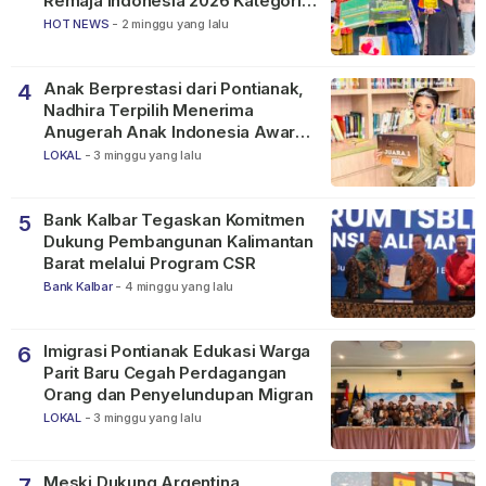
Remaja Indonesia 2026 Kategori
SMP
HOT NEWS
-
2 minggu yang lalu
Anak Berprestasi dari Pontianak,
4
Nadhira Terpilih Menerima
Anugerah Anak Indonesia Awards
2026
LOKAL
-
3 minggu yang lalu
Bank Kalbar Tegaskan Komitmen
5
Dukung Pembangunan Kalimantan
Barat melalui Program CSR
Bank Kalbar
-
4 minggu yang lalu
Imigrasi Pontianak Edukasi Warga
6
Parit Baru Cegah Perdagangan
Orang dan Penyelundupan Migran
LOKAL
-
3 minggu yang lalu
Meski Dukung Argentina,
7