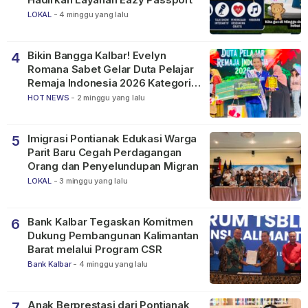
LOKAL
-
4 minggu yang lalu
Bikin Bangga Kalbar! Evelyn
4
Romana Sabet Gelar Duta Pelajar
Remaja Indonesia 2026 Kategori
SMP
HOT NEWS
-
2 minggu yang lalu
Imigrasi Pontianak Edukasi Warga
5
Parit Baru Cegah Perdagangan
Orang dan Penyelundupan Migran
LOKAL
-
3 minggu yang lalu
Bank Kalbar Tegaskan Komitmen
6
Dukung Pembangunan Kalimantan
Barat melalui Program CSR
Bank Kalbar
-
4 minggu yang lalu
Anak Berprestasi dari Pontianak,
7