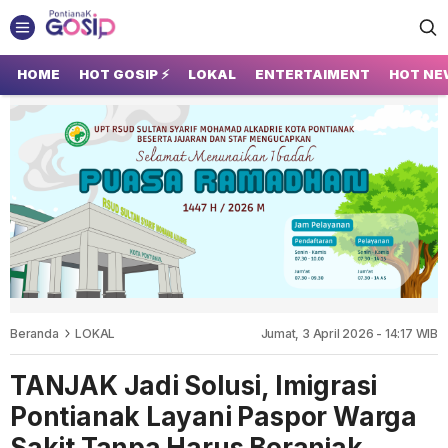
GOSIP PONTIANAK
Tempatnya Gosip Terupdate Pontianak
HOME
HOT GOSIP ⚡
LOKAL
ENTERTAIMENT
HOT NE
Beranda
LOKAL
Jumat, 3 April 2026 - 14:17 WIB
TANJAK Jadi Solusi, Imigrasi
Pontianak Layani Paspor Warga
Sakit Tanpa Harus Beranjak