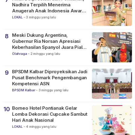
Nadhira Terpilih Menerima
Anugerah Anak Indonesia Awards
2026
LOKAL
-
3 minggu yang lalu
Meski Dukung Argentina,
8
Gubernur Ria Norsan Apresiasi
Keberhasilan Spanyol Juara Piala
Dunia FIFA 2026
Olahraga
-
2 minggu yang lalu
BPSDM Kalbar Diproyeksikan Jadi
9
Pusat Benchmark Pengembangan
Kompetensi ASN
BPSDM Kalbar
-
3 minggu yang lalu
Borneo Hotel Pontianak Gelar
10
Lomba Dekorasi Cupcake Sambut
Hari Anak Nasional
LOKAL
-
4 minggu yang lalu