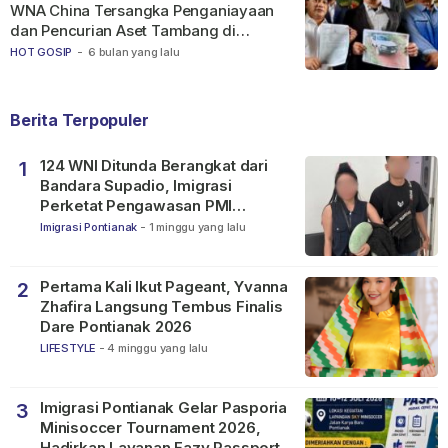
WNA China Tersangka Penganiayaan
dan Pencurian Aset Tambang di
Ketapang
HOT GOSIP
-
6 bulan yang lalu
Berita Terpopuler
124 WNI Ditunda Berangkat dari
1
Bandara Supadio, Imigrasi
Perketat Pengawasan PMI
Nonprosedural
Imigrasi Pontianak
-
1 minggu yang lalu
Pertama Kali Ikut Pageant, Yvanna
2
Zhafira Langsung Tembus Finalis
Dare Pontianak 2026
LIFESTYLE
-
4 minggu yang lalu
Imigrasi Pontianak Gelar Pasporia
3
Minisoccer Tournament 2026,
Hadirkan Layanan Eazy Passport