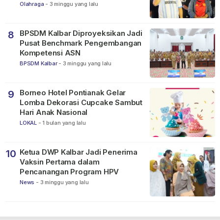
Dunia FIFA 2026
Olahraga
-
3 minggu yang lalu
BPSDM Kalbar Diproyeksikan Jadi
8
Pusat Benchmark Pengembangan
Kompetensi ASN
BPSDM Kalbar
-
3 minggu yang lalu
Borneo Hotel Pontianak Gelar
9
Lomba Dekorasi Cupcake Sambut
Hari Anak Nasional
LOKAL
-
1 bulan yang lalu
Ketua DWP Kalbar Jadi Penerima
10
Vaksin Pertama dalam
Pencanangan Program HPV
News
-
3 minggu yang lalu