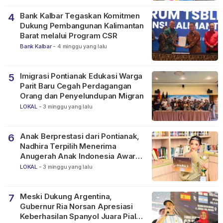
Bank Kalbar Tegaskan Komitmen
4
Dukung Pembangunan Kalimantan
Barat melalui Program CSR
Bank Kalbar
-
4 minggu yang lalu
Imigrasi Pontianak Edukasi Warga
5
Parit Baru Cegah Perdagangan
Orang dan Penyelundupan Migran
LOKAL
-
3 minggu yang lalu
Anak Berprestasi dari Pontianak,
6
Nadhira Terpilih Menerima
Anugerah Anak Indonesia Awards
2026
LOKAL
-
3 minggu yang lalu
Meski Dukung Argentina,
7
Gubernur Ria Norsan Apresiasi
Keberhasilan Spanyol Juara Piala