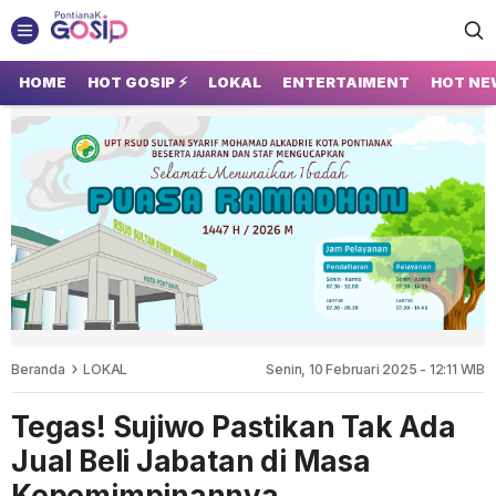
GOSIP PONTIANAK
Tempatnya Gosip Terupdate Pontianak
HOME
HOT GOSIP ⚡
LOKAL
ENTERTAIMENT
HOT NE
Beranda
LOKAL
Senin, 10 Februari 2025 - 12:11 WIB
Tegas! Sujiwo Pastikan Tak Ada
Jual Beli Jabatan di Masa
Kepemimpinannya