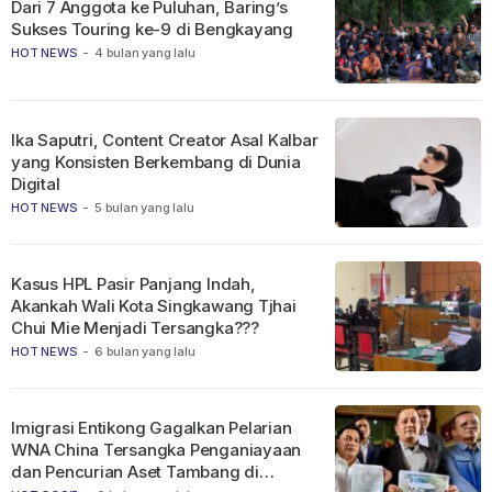
Dari 7 Anggota ke Puluhan, Baring’s
Sukses Touring ke-9 di Bengkayang
HOT NEWS
-
4 bulan yang lalu
Ika Saputri, Content Creator Asal Kalbar
yang Konsisten Berkembang di Dunia
Digital
HOT NEWS
-
5 bulan yang lalu
Kasus HPL Pasir Panjang Indah,
Akankah Wali Kota Singkawang Tjhai
Chui Mie Menjadi Tersangka???
HOT NEWS
-
6 bulan yang lalu
Imigrasi Entikong Gagalkan Pelarian
WNA China Tersangka Penganiayaan
dan Pencurian Aset Tambang di