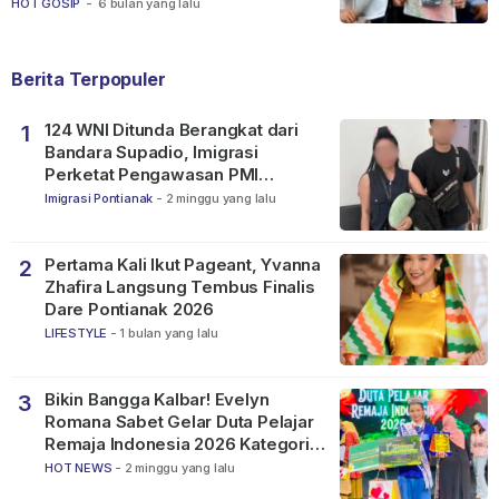
Ketapang
HOT GOSIP
-
6 bulan yang lalu
Berita Terpopuler
124 WNI Ditunda Berangkat dari
1
Bandara Supadio, Imigrasi
Perketat Pengawasan PMI
Nonprosedural
Imigrasi Pontianak
-
2 minggu yang lalu
Pertama Kali Ikut Pageant, Yvanna
2
Zhafira Langsung Tembus Finalis
Dare Pontianak 2026
LIFESTYLE
-
1 bulan yang lalu
Bikin Bangga Kalbar! Evelyn
3
Romana Sabet Gelar Duta Pelajar
Remaja Indonesia 2026 Kategori
SMP
HOT NEWS
-
2 minggu yang lalu