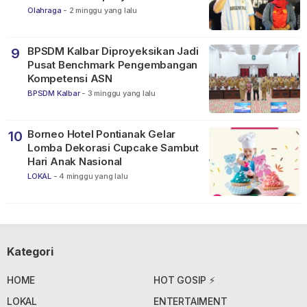
Dunia FIFA 2026
Olahraga
-
2 minggu yang lalu
BPSDM Kalbar Diproyeksikan Jadi
9
Pusat Benchmark Pengembangan
Kompetensi ASN
BPSDM Kalbar
-
3 minggu yang lalu
Borneo Hotel Pontianak Gelar
10
Lomba Dekorasi Cupcake Sambut
Hari Anak Nasional
LOKAL
-
4 minggu yang lalu
Kategori
HOME
HOT GOSIP ⚡
LOKAL
ENTERTAIMENT