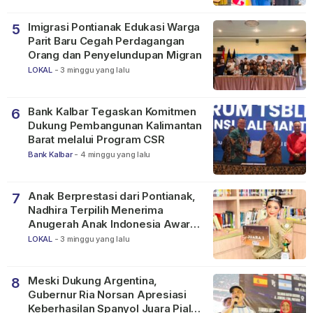
Imigrasi Pontianak Edukasi Warga
5
Parit Baru Cegah Perdagangan
Orang dan Penyelundupan Migran
LOKAL
-
3 minggu yang lalu
Bank Kalbar Tegaskan Komitmen
6
Dukung Pembangunan Kalimantan
Barat melalui Program CSR
Bank Kalbar
-
4 minggu yang lalu
Anak Berprestasi dari Pontianak,
7
Nadhira Terpilih Menerima
Anugerah Anak Indonesia Awards
2026
LOKAL
-
3 minggu yang lalu
Meski Dukung Argentina,
8
Gubernur Ria Norsan Apresiasi
Keberhasilan Spanyol Juara Piala