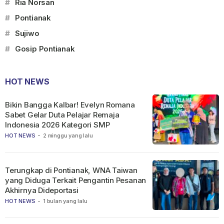
#
Ria Norsan
#
Pontianak
#
Sujiwo
#
Gosip Pontianak
HOT NEWS
Bikin Bangga Kalbar! Evelyn Romana
Sabet Gelar Duta Pelajar Remaja
Indonesia 2026 Kategori SMP
HOT NEWS
-
2 minggu yang lalu
Terungkap di Pontianak, WNA Taiwan
yang Diduga Terkait Pengantin Pesanan
Akhirnya Dideportasi
HOT NEWS
-
1 bulan yang lalu