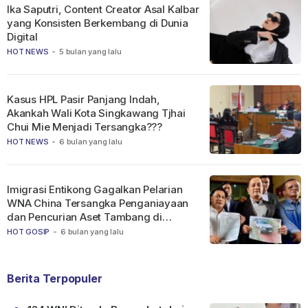
Ika Saputri, Content Creator Asal Kalbar
yang Konsisten Berkembang di Dunia
Digital
HOT NEWS
-
5 bulan yang lalu
Kasus HPL Pasir Panjang Indah,
Akankah Wali Kota Singkawang Tjhai
Chui Mie Menjadi Tersangka???
HOT NEWS
-
6 bulan yang lalu
Imigrasi Entikong Gagalkan Pelarian
WNA China Tersangka Penganiayaan
dan Pencurian Aset Tambang di
Ketapang
HOT GOSIP
-
6 bulan yang lalu
Berita Terpopuler