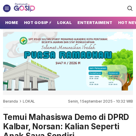
GOSIP PONTIANAK
Tempatnya Gosip Terupdate Pontianak
HOME
HOT GOSIP ⚡
LOKAL
ENTERTAIMENT
HOT NE
Beranda
LOKAL
Senin, 1 September 2025 - 10:32 WIB
Temui Mahasiswa Demo di DPRD
Kalbar, Norsan: Kalian Seperti
Anak Saya Sendiri