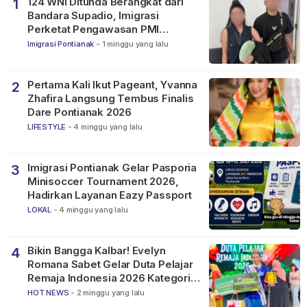
124 WNI Ditunda Berangkat dari
1
Bandara Supadio, Imigrasi
Perketat Pengawasan PMI
Nonprosedural
Imigrasi Pontianak
-
1 minggu yang lalu
Pertama Kali Ikut Pageant, Yvanna
2
Zhafira Langsung Tembus Finalis
Dare Pontianak 2026
LIFESTYLE
-
4 minggu yang lalu
Imigrasi Pontianak Gelar Pasporia
3
Minisoccer Tournament 2026,
Hadirkan Layanan Eazy Passport
LOKAL
-
4 minggu yang lalu
Bikin Bangga Kalbar! Evelyn
4
Romana Sabet Gelar Duta Pelajar
Remaja Indonesia 2026 Kategori
SMP
HOT NEWS
-
2 minggu yang lalu