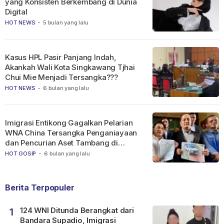
yang Konsisten Berkembang di Dunia
Digital
HOT NEWS
-
5 bulan yang lalu
Kasus HPL Pasir Panjang Indah,
Akankah Wali Kota Singkawang Tjhai
Chui Mie Menjadi Tersangka???
HOT NEWS
-
6 bulan yang lalu
Imigrasi Entikong Gagalkan Pelarian
WNA China Tersangka Penganiayaan
dan Pencurian Aset Tambang di
Ketapang
HOT GOSIP
-
6 bulan yang lalu
Berita Terpopuler
124 WNI Ditunda Berangkat dari
1
Bandara Supadio, Imigrasi