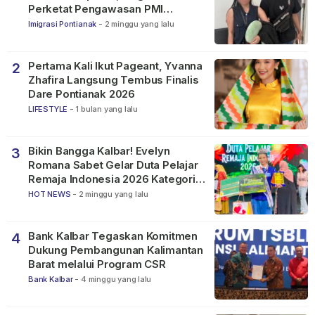
Perketat Pengawasan PMI
Nonprosedural
Imigrasi Pontianak
-
2 minggu yang lalu
Pertama Kali Ikut Pageant, Yvanna
2
Zhafira Langsung Tembus Finalis
Dare Pontianak 2026
LIFESTYLE
-
1 bulan yang lalu
Bikin Bangga Kalbar! Evelyn
3
Romana Sabet Gelar Duta Pelajar
Remaja Indonesia 2026 Kategori
SMP
HOT NEWS
-
2 minggu yang lalu
Bank Kalbar Tegaskan Komitmen
4
Dukung Pembangunan Kalimantan
Barat melalui Program CSR
Bank Kalbar
-
4 minggu yang lalu