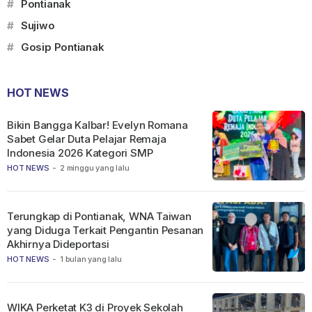
#
Pontianak
#
Sujiwo
#
Gosip Pontianak
HOT NEWS
Bikin Bangga Kalbar! Evelyn Romana
Sabet Gelar Duta Pelajar Remaja
Indonesia 2026 Kategori SMP
HOT NEWS
-
2 minggu yang lalu
Terungkap di Pontianak, WNA Taiwan
yang Diduga Terkait Pengantin Pesanan
Akhirnya Dideportasi
HOT NEWS
-
1 bulan yang lalu
WIKA Perketat K3 di Proyek Sekolah