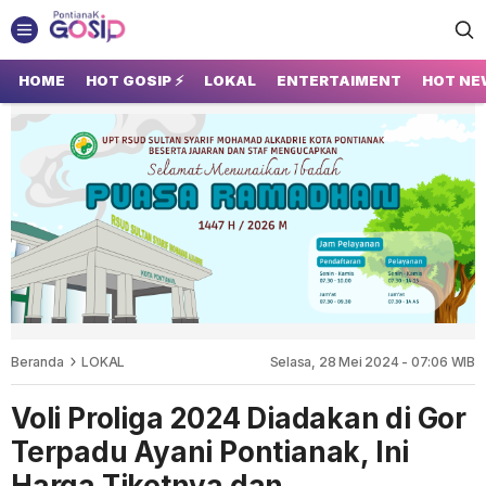
GOSIP PONTIANAK
Tempatnya Gosip Terupdate Pontianak
HOME
HOT GOSIP ⚡
LOKAL
ENTERTAIMENT
HOT NE
Beranda
LOKAL
Selasa, 28 Mei 2024 - 07:06 WIB
Voli Proliga 2024 Diadakan di Gor
Terpadu Ayani Pontianak, Ini
Harga Tiketnya dan