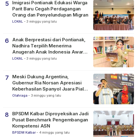
Imigrasi Pontianak Edukasi Warga
5
Parit Baru Cegah Perdagangan
Orang dan Penyelundupan Migran
LOKAL
-
3 minggu yang lalu
Anak Berprestasi dari Pontianak,
6
Nadhira Terpilih Menerima
Anugerah Anak Indonesia Awards
2026
LOKAL
-
3 minggu yang lalu
Meski Dukung Argentina,
7
Gubernur Ria Norsan Apresiasi
Keberhasilan Spanyol Juara Piala
Dunia FIFA 2026
Olahraga
-
3 minggu yang lalu
BPSDM Kalbar Diproyeksikan Jadi
8
Pusat Benchmark Pengembangan
Kompetensi ASN
BPSDM Kalbar
-
4 minggu yang lalu