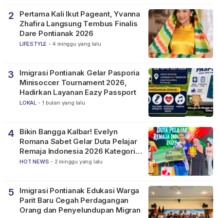
Pertama Kali Ikut Pageant, Yvanna
2
Zhafira Langsung Tembus Finalis
Dare Pontianak 2026
LIFESTYLE
-
4 minggu yang lalu
Imigrasi Pontianak Gelar Pasporia
3
Minisoccer Tournament 2026,
Hadirkan Layanan Eazy Passport
LOKAL
-
1 bulan yang lalu
Bikin Bangga Kalbar! Evelyn
4
Romana Sabet Gelar Duta Pelajar
Remaja Indonesia 2026 Kategori
SMP
HOT NEWS
-
2 minggu yang lalu
Imigrasi Pontianak Edukasi Warga
5
Parit Baru Cegah Perdagangan
Orang dan Penyelundupan Migran