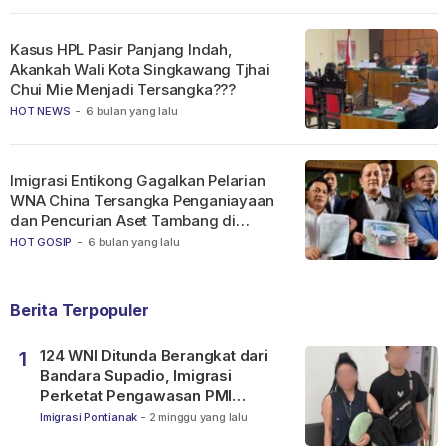
Kasus HPL Pasir Panjang Indah,
Akankah Wali Kota Singkawang Tjhai
Chui Mie Menjadi Tersangka???
HOT NEWS
-
6 bulan yang lalu
Imigrasi Entikong Gagalkan Pelarian
WNA China Tersangka Penganiayaan
dan Pencurian Aset Tambang di
Ketapang
HOT GOSIP
-
6 bulan yang lalu
Berita Terpopuler
124 WNI Ditunda Berangkat dari
1
Bandara Supadio, Imigrasi
Perketat Pengawasan PMI
Nonprosedural
Imigrasi Pontianak
-
2 minggu yang lalu