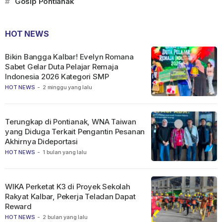
#
Gosip Pontianak
HOT NEWS
Bikin Bangga Kalbar! Evelyn Romana
Sabet Gelar Duta Pelajar Remaja
Indonesia 2026 Kategori SMP
HOT NEWS
-
2 minggu yang lalu
Terungkap di Pontianak, WNA Taiwan
yang Diduga Terkait Pengantin Pesanan
Akhirnya Dideportasi
HOT NEWS
-
1 bulan yang lalu
WIKA Perketat K3 di Proyek Sekolah
Rakyat Kalbar, Pekerja Teladan Dapat
Reward
HOT NEWS
-
2 bulan yang lalu