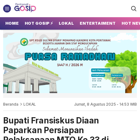
GOSIP PONTIANAK
Tempatnya Gosip Terupdate Pontianak
HOME
HOT GOSIP ⚡
LOKAL
ENTERTAIMENT
HOT NE
Beranda
LOKAL
Jumat, 8 Agustus 2025 - 14:53 WIB
Bupati Fransiskus Diaan
Paparkan Persiapan
Pelaksanaan MTQ Ke 33 di