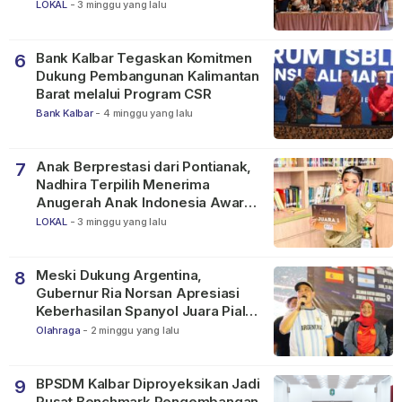
LOKAL
-
3 minggu yang lalu
Bank Kalbar Tegaskan Komitmen
6
Dukung Pembangunan Kalimantan
Barat melalui Program CSR
Bank Kalbar
-
4 minggu yang lalu
Anak Berprestasi dari Pontianak,
7
Nadhira Terpilih Menerima
Anugerah Anak Indonesia Awards
2026
LOKAL
-
3 minggu yang lalu
Meski Dukung Argentina,
8
Gubernur Ria Norsan Apresiasi
Keberhasilan Spanyol Juara Piala
Dunia FIFA 2026
Olahraga
-
2 minggu yang lalu
BPSDM Kalbar Diproyeksikan Jadi
9
Pusat Benchmark Pengembangan