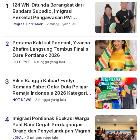
124 WNI Ditunda Berangkat dari
1
Bandara Supadio, Imigrasi
Perketat Pengawasan PMI
Nonprosedural
Imigrasi Pontianak
-
2 minggu yang lalu
Pertama Kali Ikut Pageant, Yvanna
2
Zhafira Langsung Tembus Finalis
Dare Pontianak 2026
LIFESTYLE
-
4 minggu yang lalu
Bikin Bangga Kalbar! Evelyn
3
Romana Sabet Gelar Duta Pelajar
Remaja Indonesia 2026 Kategori
SMP
HOT NEWS
-
2 minggu yang lalu
Imigrasi Pontianak Edukasi Warga
4
Parit Baru Cegah Perdagangan
Orang dan Penyelundupan Migran
LOKAL
-
3 minggu yang lalu