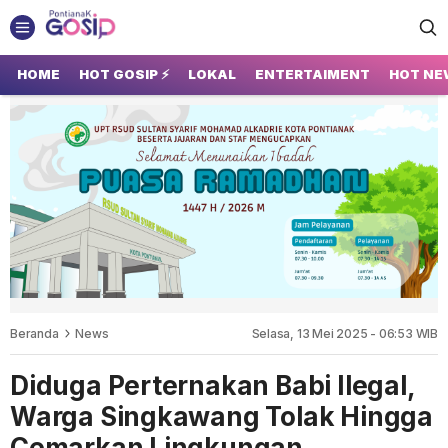
GOSIP PONTIANAK
Tempatnya Gosip Terupdate Pontianak
HOME
HOT GOSIP ⚡
LOKAL
ENTERTAIMENT
HOT NE
Beranda
News
Selasa, 13 Mei 2025 - 06:53 WIB
Diduga Perternakan Babi Ilegal,
Warga Singkawang Tolak Hingga
Cemarkan Lingkungan