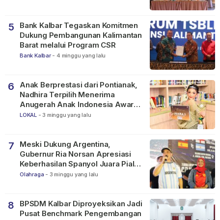
Bank Kalbar Tegaskan Komitmen
5
Dukung Pembangunan Kalimantan
Barat melalui Program CSR
Bank Kalbar
-
4 minggu yang lalu
Anak Berprestasi dari Pontianak,
6
Nadhira Terpilih Menerima
Anugerah Anak Indonesia Awards
2026
LOKAL
-
3 minggu yang lalu
Meski Dukung Argentina,
7
Gubernur Ria Norsan Apresiasi
Keberhasilan Spanyol Juara Piala
Dunia FIFA 2026
Olahraga
-
3 minggu yang lalu
BPSDM Kalbar Diproyeksikan Jadi
8
Pusat Benchmark Pengembangan