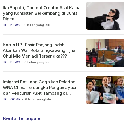
Ika Saputri, Content Creator Asal Kalbar
yang Konsisten Berkembang di Dunia
Digital
HOT NEWS
-
5 bulan yang lalu
Kasus HPL Pasir Panjang Indah,
Akankah Wali Kota Singkawang Tjhai
Chui Mie Menjadi Tersangka???
HOT NEWS
-
6 bulan yang lalu
Imigrasi Entikong Gagalkan Pelarian
WNA China Tersangka Penganiayaan
dan Pencurian Aset Tambang di
Ketapang
HOT GOSIP
-
6 bulan yang lalu
Berita Terpopuler