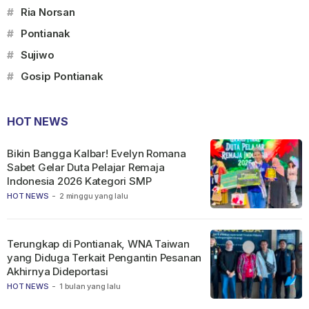
#
Ria Norsan
#
Pontianak
#
Sujiwo
#
Gosip Pontianak
HOT NEWS
Bikin Bangga Kalbar! Evelyn Romana
Sabet Gelar Duta Pelajar Remaja
Indonesia 2026 Kategori SMP
HOT NEWS
-
2 minggu yang lalu
Terungkap di Pontianak, WNA Taiwan
yang Diduga Terkait Pengantin Pesanan
Akhirnya Dideportasi
HOT NEWS
-
1 bulan yang lalu