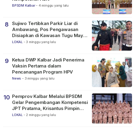
BPSDM Kalbar
-
4 minggu yang lalu
Sujiwo Tertibkan Parkir Liar di
8
Ambawang, Pos Pengawasan
Disiapkan di Kawasan Tugu Mayor
Alianyang
LOKAL
-
3 minggu yang lalu
Ketua DWP Kalbar Jadi Penerima
9
Vaksin Pertama dalam
Pencanangan Program HPV
News
-
3 minggu yang lalu
Pemprov Kalbar Melalui BPSDM
10
Gelar Pengembangan Kompetensi
JPT Pratama, Krisantus Pimpin
Apel Peserta
LOKAL
-
2 minggu yang lalu