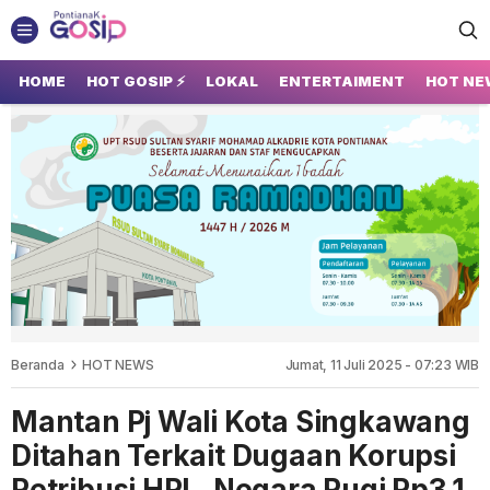
GOSIP PONTIANAK
Tempatnya Gosip Terupdate Pontianak
HOME
HOT GOSIP ⚡
LOKAL
ENTERTAIMENT
HOT NE
Beranda
HOT NEWS
Jumat, 11 Juli 2025 - 07:23 WIB
Mantan Pj Wali Kota Singkawang
Ditahan Terkait Dugaan Korupsi
Retribusi HPL, Negara Rugi Rp3,1