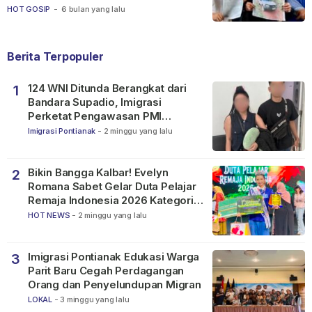
Ketapang
HOT GOSIP
-
6 bulan yang lalu
Berita Terpopuler
124 WNI Ditunda Berangkat dari
1
Bandara Supadio, Imigrasi
Perketat Pengawasan PMI
Nonprosedural
Imigrasi Pontianak
-
2 minggu yang lalu
Bikin Bangga Kalbar! Evelyn
2
Romana Sabet Gelar Duta Pelajar
Remaja Indonesia 2026 Kategori
SMP
HOT NEWS
-
2 minggu yang lalu
Imigrasi Pontianak Edukasi Warga
3
Parit Baru Cegah Perdagangan
Orang dan Penyelundupan Migran
LOKAL
-
3 minggu yang lalu