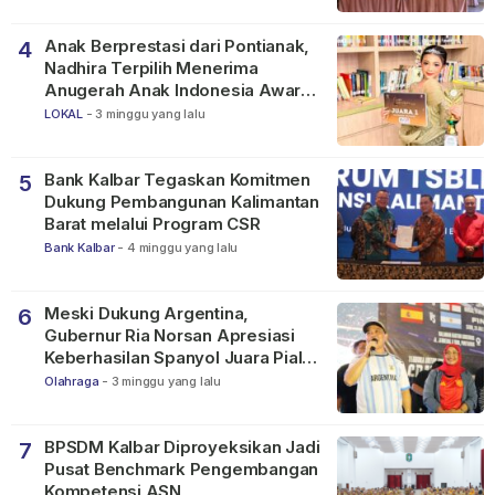
Anak Berprestasi dari Pontianak,
4
Nadhira Terpilih Menerima
Anugerah Anak Indonesia Awards
2026
LOKAL
-
3 minggu yang lalu
Bank Kalbar Tegaskan Komitmen
5
Dukung Pembangunan Kalimantan
Barat melalui Program CSR
Bank Kalbar
-
4 minggu yang lalu
Meski Dukung Argentina,
6
Gubernur Ria Norsan Apresiasi
Keberhasilan Spanyol Juara Piala
Dunia FIFA 2026
Olahraga
-
3 minggu yang lalu
BPSDM Kalbar Diproyeksikan Jadi
7
Pusat Benchmark Pengembangan
Kompetensi ASN