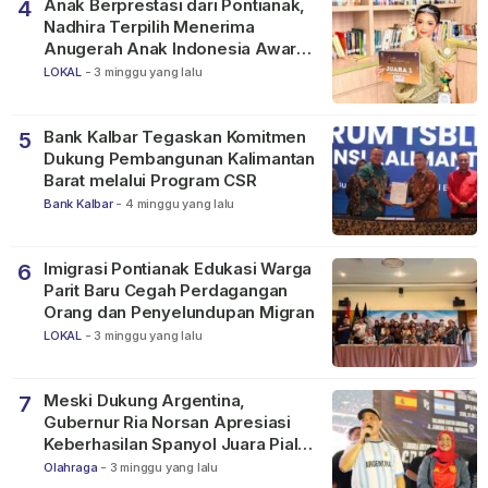
Anak Berprestasi dari Pontianak,
4
Nadhira Terpilih Menerima
Anugerah Anak Indonesia Awards
2026
LOKAL
-
3 minggu yang lalu
Bank Kalbar Tegaskan Komitmen
5
Dukung Pembangunan Kalimantan
Barat melalui Program CSR
Bank Kalbar
-
4 minggu yang lalu
Imigrasi Pontianak Edukasi Warga
6
Parit Baru Cegah Perdagangan
Orang dan Penyelundupan Migran
LOKAL
-
3 minggu yang lalu
Meski Dukung Argentina,
7
Gubernur Ria Norsan Apresiasi
Keberhasilan Spanyol Juara Piala
Dunia FIFA 2026
Olahraga
-
3 minggu yang lalu