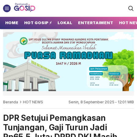
GOSIP PONTIANAK
Tempatnya Gosip Terupdate Pontianak
HOME
HOT GOSIP ⚡
LOKAL
ENTERTAIMENT
HOT NE
Beranda
HOT NEWS
Senin, 8 September 2025 - 12:01 WIB
DPR Setujui Pemangkasan
Tunjangan, Gaji Turun Jadi
Rp65,5 Juta; DPRD DKI Masih