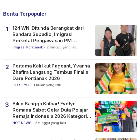
Berita Terpopuler
124 WNI Ditunda Berangkat dari
1
Bandara Supadio, Imigrasi
Perketat Pengawasan PMI
Nonprosedural
Imigrasi Pontianak
-
2 minggu yang lalu
Pertama Kali Ikut Pageant, Yvanna
2
Zhafira Langsung Tembus Finalis
Dare Pontianak 2026
LIFESTYLE
-
1 bulan yang lalu
Bikin Bangga Kalbar! Evelyn
3
Romana Sabet Gelar Duta Pelajar
Remaja Indonesia 2026 Kategori
SMP
HOT NEWS
-
2 minggu yang lalu