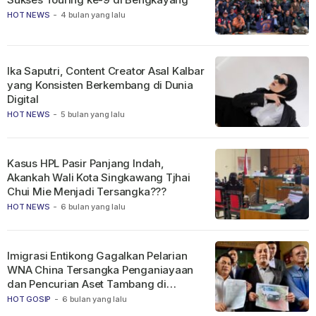
HOT NEWS
-
4 bulan yang lalu
Ika Saputri, Content Creator Asal Kalbar
yang Konsisten Berkembang di Dunia
Digital
HOT NEWS
-
5 bulan yang lalu
Kasus HPL Pasir Panjang Indah,
Akankah Wali Kota Singkawang Tjhai
Chui Mie Menjadi Tersangka???
HOT NEWS
-
6 bulan yang lalu
Imigrasi Entikong Gagalkan Pelarian
WNA China Tersangka Penganiayaan
dan Pencurian Aset Tambang di
Ketapang
HOT GOSIP
-
6 bulan yang lalu