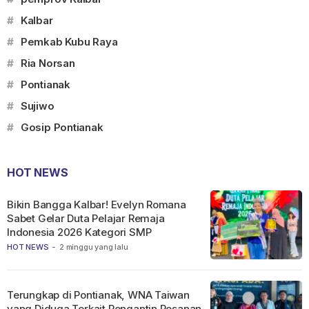
#
Kalbar
#
Pemkab Kubu Raya
#
Ria Norsan
#
Pontianak
#
Sujiwo
#
Gosip Pontianak
HOT NEWS
Bikin Bangga Kalbar! Evelyn Romana
Sabet Gelar Duta Pelajar Remaja
Indonesia 2026 Kategori SMP
HOT NEWS
-
2 minggu yang lalu
Terungkap di Pontianak, WNA Taiwan
yang Diduga Terkait Pengantin Pesanan