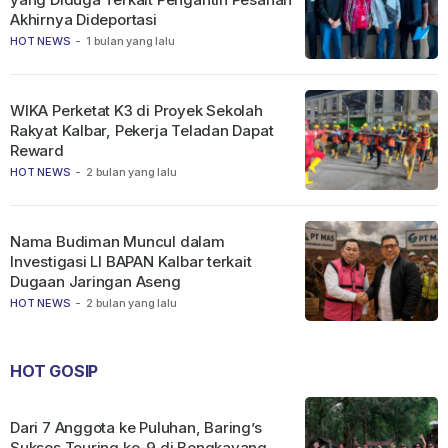
Akhirnya Dideportasi
HOT NEWS
-
1 bulan yang lalu
WIKA Perketat K3 di Proyek Sekolah
Rakyat Kalbar, Pekerja Teladan Dapat
Reward
HOT NEWS
-
2 bulan yang lalu
Nama Budiman Muncul dalam
Investigasi LI BAPAN Kalbar terkait
Dugaan Jaringan Aseng
HOT NEWS
-
2 bulan yang lalu
HOT GOSIP
Dari 7 Anggota ke Puluhan, Baring’s
Sukses Touring ke-9 di Bengkayang