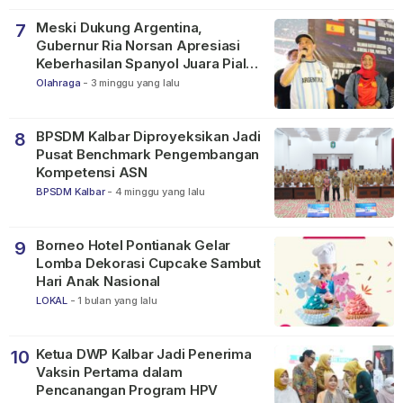
Meski Dukung Argentina,
7
Gubernur Ria Norsan Apresiasi
Keberhasilan Spanyol Juara Piala
Dunia FIFA 2026
Olahraga
-
3 minggu yang lalu
BPSDM Kalbar Diproyeksikan Jadi
8
Pusat Benchmark Pengembangan
Kompetensi ASN
BPSDM Kalbar
-
4 minggu yang lalu
Borneo Hotel Pontianak Gelar
9
Lomba Dekorasi Cupcake Sambut
Hari Anak Nasional
LOKAL
-
1 bulan yang lalu
Ketua DWP Kalbar Jadi Penerima
10
Vaksin Pertama dalam
Pencanangan Program HPV