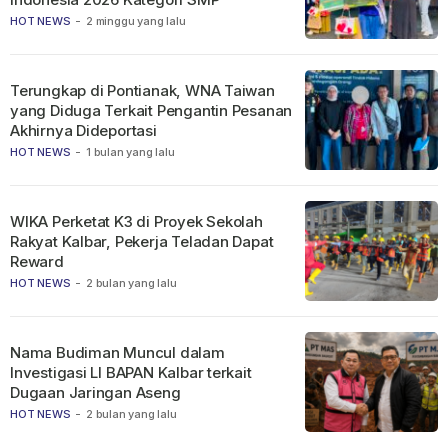
HOT NEWS
-
2 minggu yang lalu
Terungkap di Pontianak, WNA Taiwan
yang Diduga Terkait Pengantin Pesanan
Akhirnya Dideportasi
HOT NEWS
-
1 bulan yang lalu
WIKA Perketat K3 di Proyek Sekolah
Rakyat Kalbar, Pekerja Teladan Dapat
Reward
HOT NEWS
-
2 bulan yang lalu
Nama Budiman Muncul dalam
Investigasi LI BAPAN Kalbar terkait
Dugaan Jaringan Aseng
HOT NEWS
-
2 bulan yang lalu