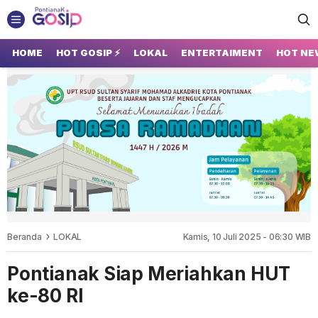
GOSIP PONTIANAK
Tempatnya Gosip Terupdate Pontianak
HOME
HOT GOSIP ⚡
LOKAL
ENTERTAIMENT
HOT NE
Beranda
LOKAL
Kamis, 10 Juli 2025 - 06:30 WIB
Pontianak Siap Meriahkan HUT
ke-80 RI