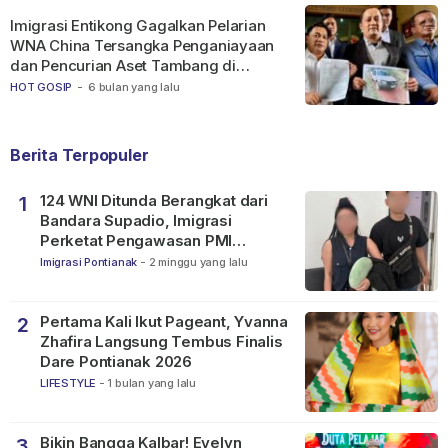
Imigrasi Entikong Gagalkan Pelarian
WNA China Tersangka Penganiayaan
dan Pencurian Aset Tambang di
Ketapang
HOT GOSIP
-
6 bulan yang lalu
Berita Terpopuler
124 WNI Ditunda Berangkat dari
1
Bandara Supadio, Imigrasi
Perketat Pengawasan PMI
Nonprosedural
Imigrasi Pontianak
-
2 minggu yang lalu
Pertama Kali Ikut Pageant, Yvanna
2
Zhafira Langsung Tembus Finalis
Dare Pontianak 2026
LIFESTYLE
-
1 bulan yang lalu
Bikin Bangga Kalbar! Evelyn
3