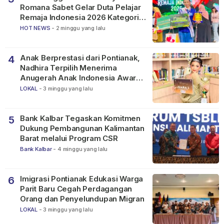
Romana Sabet Gelar Duta Pelajar
Remaja Indonesia 2026 Kategori
SMP
HOT NEWS
-
2 minggu yang lalu
Anak Berprestasi dari Pontianak,
4
Nadhira Terpilih Menerima
Anugerah Anak Indonesia Awards
2026
LOKAL
-
3 minggu yang lalu
Bank Kalbar Tegaskan Komitmen
5
Dukung Pembangunan Kalimantan
Barat melalui Program CSR
Bank Kalbar
-
4 minggu yang lalu
Imigrasi Pontianak Edukasi Warga
6
Parit Baru Cegah Perdagangan
Orang dan Penyelundupan Migran
LOKAL
-
3 minggu yang lalu