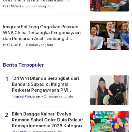
HOT NEWS
-
6 bulan yang lalu
Imigrasi Entikong Gagalkan Pelarian
WNA China Tersangka Penganiayaan
dan Pencurian Aset Tambang di
Ketapang
HOT GOSIP
-
6 bulan yang lalu
Berita Terpopuler
124 WNI Ditunda Berangkat dari
1
Bandara Supadio, Imigrasi
Perketat Pengawasan PMI
Nonprosedural
Imigrasi Pontianak
-
2 minggu yang lalu
Bikin Bangga Kalbar! Evelyn
2
Romana Sabet Gelar Duta Pelajar
Remaja Indonesia 2026 Kategori
SMP