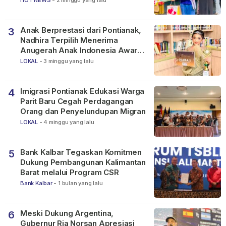
HOT NEWS
-
2 minggu yang lalu
Anak Berprestasi dari Pontianak,
3
Nadhira Terpilih Menerima
Anugerah Anak Indonesia Awards
2026
LOKAL
-
3 minggu yang lalu
Imigrasi Pontianak Edukasi Warga
4
Parit Baru Cegah Perdagangan
Orang dan Penyelundupan Migran
LOKAL
-
4 minggu yang lalu
Bank Kalbar Tegaskan Komitmen
5
Dukung Pembangunan Kalimantan
Barat melalui Program CSR
Bank Kalbar
-
1 bulan yang lalu
Meski Dukung Argentina,
6
Gubernur Ria Norsan Apresiasi