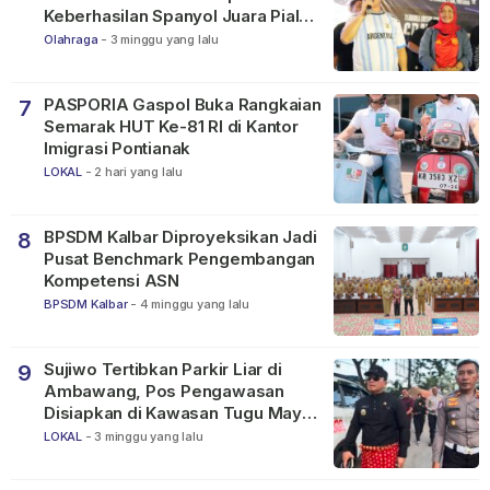
Keberhasilan Spanyol Juara Piala
Dunia FIFA 2026
Olahraga
-
3 minggu yang lalu
PASPORIA Gaspol Buka Rangkaian
7
Semarak HUT Ke-81 RI di Kantor
Imigrasi Pontianak
LOKAL
-
2 hari yang lalu
BPSDM Kalbar Diproyeksikan Jadi
8
Pusat Benchmark Pengembangan
Kompetensi ASN
BPSDM Kalbar
-
4 minggu yang lalu
Sujiwo Tertibkan Parkir Liar di
9
Ambawang, Pos Pengawasan
Disiapkan di Kawasan Tugu Mayor
Alianyang
LOKAL
-
3 minggu yang lalu