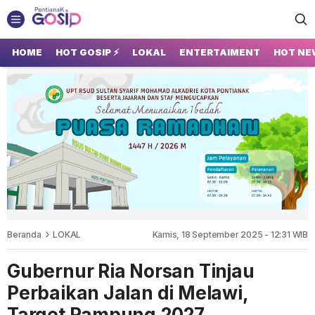
GOSIP PONTIANAK
Tempatnya Gosip Terupdate Pontianak
HOME
HOT GOSIP ⚡
LOKAL
ENTERTAIMENT
HOT NE
Beranda
LOKAL
Kamis, 18 September 2025 - 12:31 WIB
Gubernur Ria Norsan Tinjau
Perbaikan Jalan di Melawi,
Target Rampung 2027