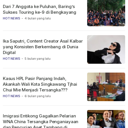
Dari 7 Anggota ke Puluhan, Baring’s
Sukses Touring ke-9 di Bengkayang
HOT NEWS
-
4 bulan yang lalu
Ika Saputri, Content Creator Asal Kalbar
yang Konsisten Berkembang di Dunia
Digital
HOT NEWS
-
5 bulan yang lalu
Kasus HPL Pasir Panjang Indah,
Akankah Wali Kota Singkawang Tjhai
Chui Mie Menjadi Tersangka???
HOT NEWS
-
6 bulan yang lalu
Imigrasi Entikong Gagalkan Pelarian
WNA China Tersangka Penganiayaan
dan Pencurian Aset Tambang di