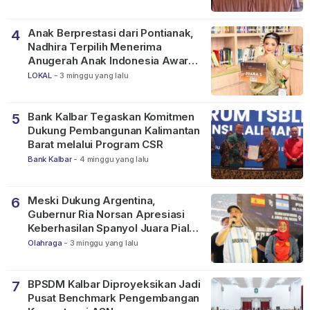
Anak Berprestasi dari Pontianak,
4
Nadhira Terpilih Menerima
Anugerah Anak Indonesia Awards
2026
LOKAL
-
3 minggu yang lalu
Bank Kalbar Tegaskan Komitmen
5
Dukung Pembangunan Kalimantan
Barat melalui Program CSR
Bank Kalbar
-
4 minggu yang lalu
Meski Dukung Argentina,
6
Gubernur Ria Norsan Apresiasi
Keberhasilan Spanyol Juara Piala
Dunia FIFA 2026
Olahraga
-
3 minggu yang lalu
BPSDM Kalbar Diproyeksikan Jadi
7
Pusat Benchmark Pengembangan