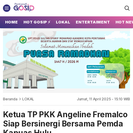
GOSIP PONTIANAK
Tempatnya Gosip Terupdate Pontianak
HOME
HOT GOSIP ⚡
LOKAL
ENTERTAIMENT
HOT NE
Beranda
LOKAL
Jumat, 11 April 2025 - 15:10 WIB
Ketua TP PKK Angeline Fremalco
Siap Bersinergi Bersama Pemda
Kapuas Hulu