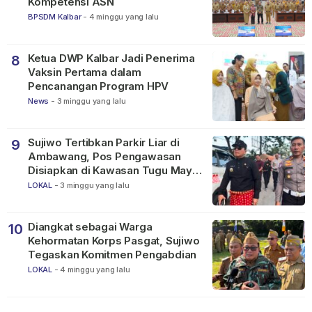
Kompetensi ASN
BPSDM Kalbar
-
4 minggu yang lalu
Ketua DWP Kalbar Jadi Penerima
8
Vaksin Pertama dalam
Pencanangan Program HPV
News
-
3 minggu yang lalu
Sujiwo Tertibkan Parkir Liar di
9
Ambawang, Pos Pengawasan
Disiapkan di Kawasan Tugu Mayor
Alianyang
LOKAL
-
3 minggu yang lalu
Diangkat sebagai Warga
10
Kehormatan Korps Pasgat, Sujiwo
Tegaskan Komitmen Pengabdian
LOKAL
-
4 minggu yang lalu