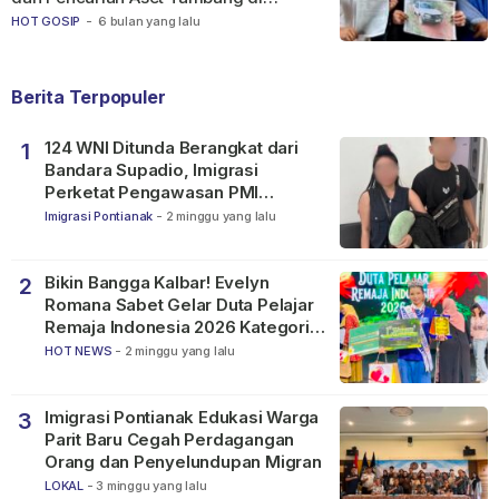
Ketapang
HOT GOSIP
-
6 bulan yang lalu
Berita Terpopuler
124 WNI Ditunda Berangkat dari
1
Bandara Supadio, Imigrasi
Perketat Pengawasan PMI
Nonprosedural
Imigrasi Pontianak
-
2 minggu yang lalu
Bikin Bangga Kalbar! Evelyn
2
Romana Sabet Gelar Duta Pelajar
Remaja Indonesia 2026 Kategori
SMP
HOT NEWS
-
2 minggu yang lalu
Imigrasi Pontianak Edukasi Warga
3
Parit Baru Cegah Perdagangan
Orang dan Penyelundupan Migran
LOKAL
-
3 minggu yang lalu