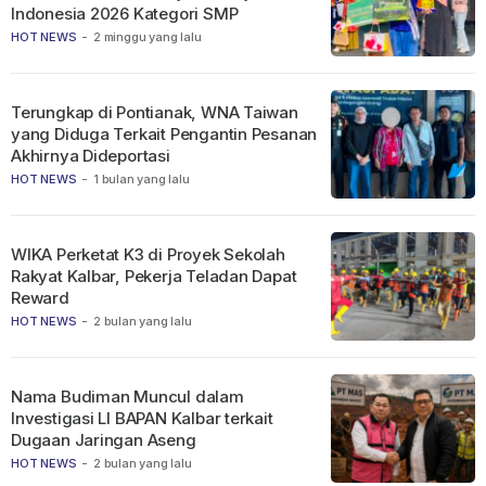
Indonesia 2026 Kategori SMP
HOT NEWS
-
2 minggu yang lalu
Terungkap di Pontianak, WNA Taiwan
yang Diduga Terkait Pengantin Pesanan
Akhirnya Dideportasi
HOT NEWS
-
1 bulan yang lalu
WIKA Perketat K3 di Proyek Sekolah
Rakyat Kalbar, Pekerja Teladan Dapat
Reward
HOT NEWS
-
2 bulan yang lalu
Nama Budiman Muncul dalam
Investigasi LI BAPAN Kalbar terkait
Dugaan Jaringan Aseng
HOT NEWS
-
2 bulan yang lalu