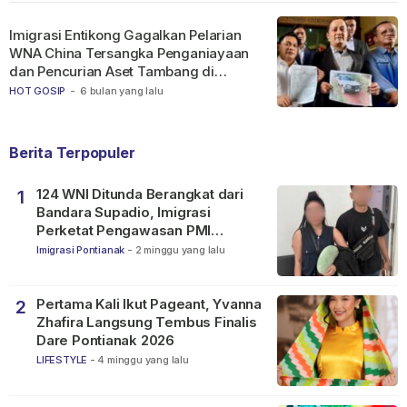
Imigrasi Entikong Gagalkan Pelarian
WNA China Tersangka Penganiayaan
dan Pencurian Aset Tambang di
Ketapang
HOT GOSIP
-
6 bulan yang lalu
Berita Terpopuler
124 WNI Ditunda Berangkat dari
1
Bandara Supadio, Imigrasi
Perketat Pengawasan PMI
Nonprosedural
Imigrasi Pontianak
-
2 minggu yang lalu
Pertama Kali Ikut Pageant, Yvanna
2
Zhafira Langsung Tembus Finalis
Dare Pontianak 2026
LIFESTYLE
-
4 minggu yang lalu