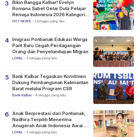
Bikin Bangga Kalbar! Evelyn
3
Romana Sabet Gelar Duta Pelajar
Remaja Indonesia 2026 Kategori
SMP
HOT NEWS
-
2 minggu yang lalu
Imigrasi Pontianak Edukasi Warga
4
Parit Baru Cegah Perdagangan
Orang dan Penyelundupan Migran
LOKAL
-
3 minggu yang lalu
Bank Kalbar Tegaskan Komitmen
5
Dukung Pembangunan Kalimantan
Barat melalui Program CSR
Bank Kalbar
-
4 minggu yang lalu
Anak Berprestasi dari Pontianak,
6
Nadhira Terpilih Menerima
Anugerah Anak Indonesia Awards
2026
LOKAL
-
3 minggu yang lalu