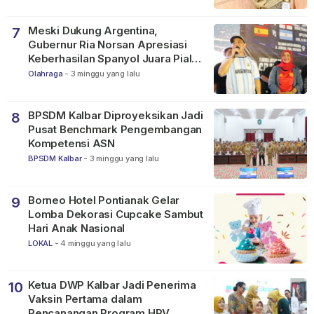
Meski Dukung Argentina,
7
Gubernur Ria Norsan Apresiasi
Keberhasilan Spanyol Juara Piala
Dunia FIFA 2026
Olahraga
-
3 minggu yang lalu
BPSDM Kalbar Diproyeksikan Jadi
8
Pusat Benchmark Pengembangan
Kompetensi ASN
BPSDM Kalbar
-
3 minggu yang lalu
Borneo Hotel Pontianak Gelar
9
Lomba Dekorasi Cupcake Sambut
Hari Anak Nasional
LOKAL
-
4 minggu yang lalu
Ketua DWP Kalbar Jadi Penerima
10
Vaksin Pertama dalam
Pencanangan Program HPV