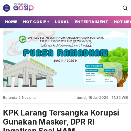
GOSIP PONTIANAK
Tempatnya Gosip Terupdate Pontianak
HOME
HOT GOSIP ⚡
LOKAL
ENTERTAIMENT
HOT NE
Beranda
Nasional
Jumat, 18 Juli 2025 - 14:35 WIB
KPK Larang Tersangka Korupsi
Gunakan Masker, DPR RI
Ingatkan Soal HAM