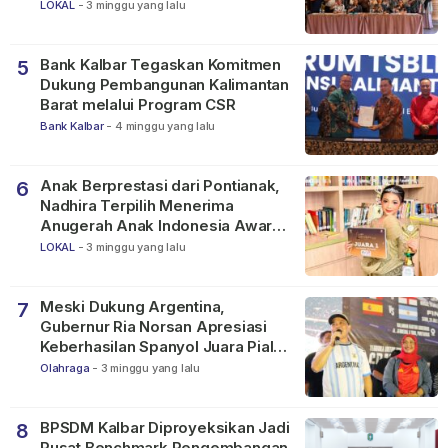
LOKAL
-
3 minggu yang lalu
Bank Kalbar Tegaskan Komitmen
5
Dukung Pembangunan Kalimantan
Barat melalui Program CSR
Bank Kalbar
-
4 minggu yang lalu
Anak Berprestasi dari Pontianak,
6
Nadhira Terpilih Menerima
Anugerah Anak Indonesia Awards
2026
LOKAL
-
3 minggu yang lalu
Meski Dukung Argentina,
7
Gubernur Ria Norsan Apresiasi
Keberhasilan Spanyol Juara Piala
Dunia FIFA 2026
Olahraga
-
3 minggu yang lalu
BPSDM Kalbar Diproyeksikan Jadi
8
Pusat Benchmark Pengembangan