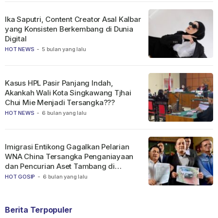
Ika Saputri, Content Creator Asal Kalbar
yang Konsisten Berkembang di Dunia
Digital
HOT NEWS
-
5 bulan yang lalu
Kasus HPL Pasir Panjang Indah,
Akankah Wali Kota Singkawang Tjhai
Chui Mie Menjadi Tersangka???
HOT NEWS
-
6 bulan yang lalu
Imigrasi Entikong Gagalkan Pelarian
WNA China Tersangka Penganiayaan
dan Pencurian Aset Tambang di
Ketapang
HOT GOSIP
-
6 bulan yang lalu
Berita Terpopuler