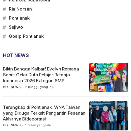
#
Ria Norsan
#
Pontianak
#
Sujiwo
#
Gosip Pontianak
HOT NEWS
Bikin Bangga Kalbar! Evelyn Romana
Sabet Gelar Duta Pelajar Remaja
Indonesia 2026 Kategori SMP
HOT NEWS
-
2 minggu yang lalu
Terungkap di Pontianak, WNA Taiwan
yang Diduga Terkait Pengantin Pesanan
Akhirnya Dideportasi
HOT NEWS
-
1 bulan yang lalu