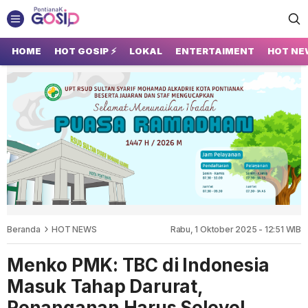
GOSIP PONTIANAK
Tempatnya Gosip Terupdate Pontianak
HOME
HOT GOSIP ⚡
LOKAL
ENTERTAIMENT
HOT NE
Beranda
HOT NEWS
Rabu, 1 Oktober 2025 - 12:51 WIB
Menko PMK: TBC di Indonesia
Masuk Tahap Darurat,
Penanganan Harus Selevel