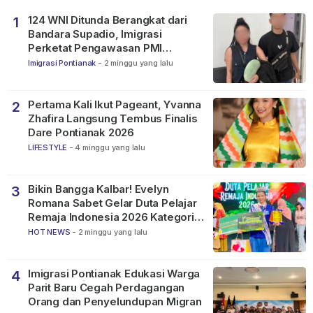
124 WNI Ditunda Berangkat dari
1
Bandara Supadio, Imigrasi
Perketat Pengawasan PMI
Nonprosedural
Imigrasi Pontianak
-
2 minggu yang lalu
Pertama Kali Ikut Pageant, Yvanna
2
Zhafira Langsung Tembus Finalis
Dare Pontianak 2026
LIFESTYLE
-
4 minggu yang lalu
Bikin Bangga Kalbar! Evelyn
3
Romana Sabet Gelar Duta Pelajar
Remaja Indonesia 2026 Kategori
SMP
HOT NEWS
-
2 minggu yang lalu
Imigrasi Pontianak Edukasi Warga
4
Parit Baru Cegah Perdagangan
Orang dan Penyelundupan Migran