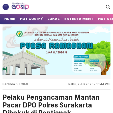
GOSIP PONTIANAK
Tempatnya Gosip Terupdate Pontianak
HOME
HOT GOSIP ⚡
LOKAL
ENTERTAIMENT
HOT NE
Beranda
LOKAL
Rabu, 2 Juli 2025 - 16:44 WIB
Pelaku Pengancaman Mantan
Pacar DPO Polres Surakarta
Dibekuk di Pontianak