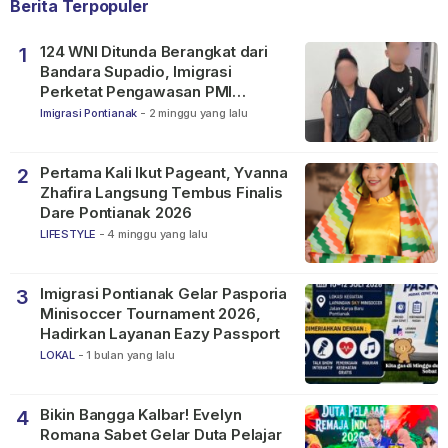
Berita Terpopuler
124 WNI Ditunda Berangkat dari
1
Bandara Supadio, Imigrasi
Perketat Pengawasan PMI
Nonprosedural
Imigrasi Pontianak
-
2 minggu yang lalu
Pertama Kali Ikut Pageant, Yvanna
2
Zhafira Langsung Tembus Finalis
Dare Pontianak 2026
LIFESTYLE
-
4 minggu yang lalu
Imigrasi Pontianak Gelar Pasporia
3
Minisoccer Tournament 2026,
Hadirkan Layanan Eazy Passport
LOKAL
-
1 bulan yang lalu
Bikin Bangga Kalbar! Evelyn
4
Romana Sabet Gelar Duta Pelajar