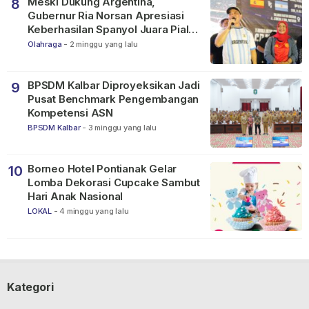
Meski Dukung Argentina,
8
Gubernur Ria Norsan Apresiasi
Keberhasilan Spanyol Juara Piala
Dunia FIFA 2026
Olahraga
-
2 minggu yang lalu
BPSDM Kalbar Diproyeksikan Jadi
9
Pusat Benchmark Pengembangan
Kompetensi ASN
BPSDM Kalbar
-
3 minggu yang lalu
Borneo Hotel Pontianak Gelar
10
Lomba Dekorasi Cupcake Sambut
Hari Anak Nasional
LOKAL
-
4 minggu yang lalu
Kategori