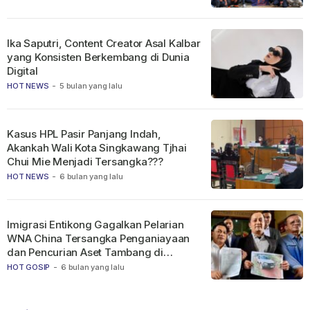
Ika Saputri, Content Creator Asal Kalbar
yang Konsisten Berkembang di Dunia
Digital
HOT NEWS
-
5 bulan yang lalu
Kasus HPL Pasir Panjang Indah,
Akankah Wali Kota Singkawang Tjhai
Chui Mie Menjadi Tersangka???
HOT NEWS
-
6 bulan yang lalu
Imigrasi Entikong Gagalkan Pelarian
WNA China Tersangka Penganiayaan
dan Pencurian Aset Tambang di
Ketapang
HOT GOSIP
-
6 bulan yang lalu