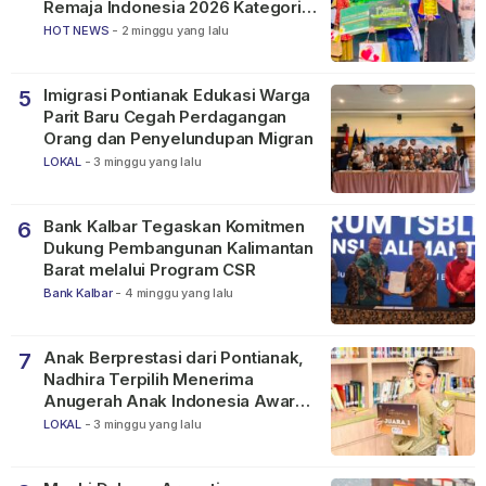
Remaja Indonesia 2026 Kategori
SMP
HOT NEWS
-
2 minggu yang lalu
Imigrasi Pontianak Edukasi Warga
5
Parit Baru Cegah Perdagangan
Orang dan Penyelundupan Migran
LOKAL
-
3 minggu yang lalu
Bank Kalbar Tegaskan Komitmen
6
Dukung Pembangunan Kalimantan
Barat melalui Program CSR
Bank Kalbar
-
4 minggu yang lalu
Anak Berprestasi dari Pontianak,
7
Nadhira Terpilih Menerima
Anugerah Anak Indonesia Awards
2026
LOKAL
-
3 minggu yang lalu