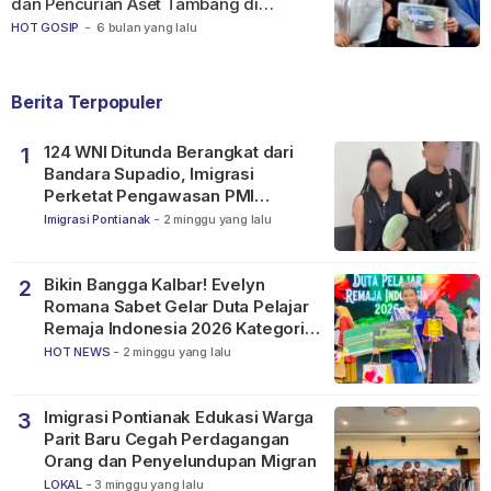
dan Pencurian Aset Tambang di
Ketapang
HOT GOSIP
-
6 bulan yang lalu
Berita Terpopuler
124 WNI Ditunda Berangkat dari
1
Bandara Supadio, Imigrasi
Perketat Pengawasan PMI
Nonprosedural
Imigrasi Pontianak
-
2 minggu yang lalu
Bikin Bangga Kalbar! Evelyn
2
Romana Sabet Gelar Duta Pelajar
Remaja Indonesia 2026 Kategori
SMP
HOT NEWS
-
2 minggu yang lalu
Imigrasi Pontianak Edukasi Warga
3
Parit Baru Cegah Perdagangan
Orang dan Penyelundupan Migran
LOKAL
-
3 minggu yang lalu