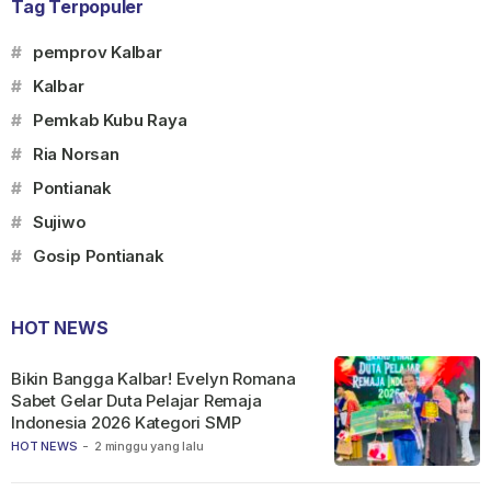
Tag Terpopuler
#
pemprov Kalbar
#
Kalbar
#
Pemkab Kubu Raya
#
Ria Norsan
#
Pontianak
#
Sujiwo
#
Gosip Pontianak
HOT NEWS
Bikin Bangga Kalbar! Evelyn Romana
Sabet Gelar Duta Pelajar Remaja
Indonesia 2026 Kategori SMP
HOT NEWS
-
2 minggu yang lalu