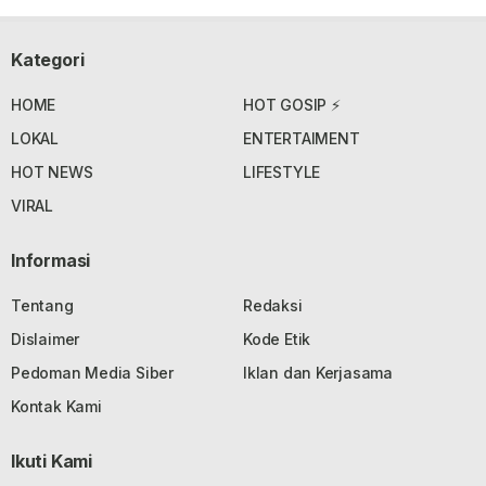
Kategori
HOME
HOT GOSIP ⚡
LOKAL
ENTERTAIMENT
HOT NEWS
LIFESTYLE
VIRAL
Informasi
Tentang
Redaksi
Dislaimer
Kode Etik
Pedoman Media Siber
Iklan dan Kerjasama
Kontak Kami
Ikuti Kami