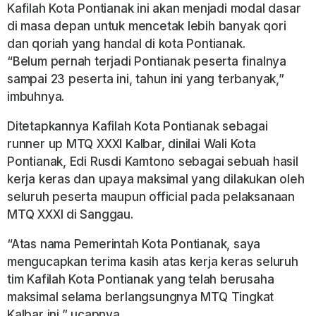
Kafilah Kota Pontianak ini akan menjadi modal dasar
di masa depan untuk mencetak lebih banyak qori
dan qoriah yang handal di kota Pontianak.
“Belum pernah terjadi Pontianak peserta finalnya
sampai 23 peserta ini, tahun ini yang terbanyak,”
imbuhnya.
Ditetapkannya Kafilah Kota Pontianak sebagai
runner up MTQ XXXI Kalbar, dinilai Wali Kota
Pontianak, Edi Rusdi Kamtono sebagai sebuah hasil
kerja keras dan upaya maksimal yang dilakukan oleh
seluruh peserta maupun official pada pelaksanaan
MTQ XXXI di Sanggau.
“Atas nama Pemerintah Kota Pontianak, saya
mengucapkan terima kasih atas kerja keras seluruh
tim Kafilah Kota Pontianak yang telah berusaha
maksimal selama berlangsungnya MTQ Tingkat
Kalbar ini,” ucapnya.