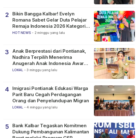
Bikin Bangga Kalbar! Evelyn
2
Romana Sabet Gelar Duta Pelajar
Remaja Indonesia 2026 Kategori
SMP
HOT NEWS
-
2 minggu yang lalu
Anak Berprestasi dari Pontianak,
3
Nadhira Terpilih Menerima
Anugerah Anak Indonesia Awards
2026
LOKAL
-
3 minggu yang lalu
Imigrasi Pontianak Edukasi Warga
4
Parit Baru Cegah Perdagangan
Orang dan Penyelundupan Migran
LOKAL
-
4 minggu yang lalu
Bank Kalbar Tegaskan Komitmen
5
Dukung Pembangunan Kalimantan
Barat melalui Program CSR