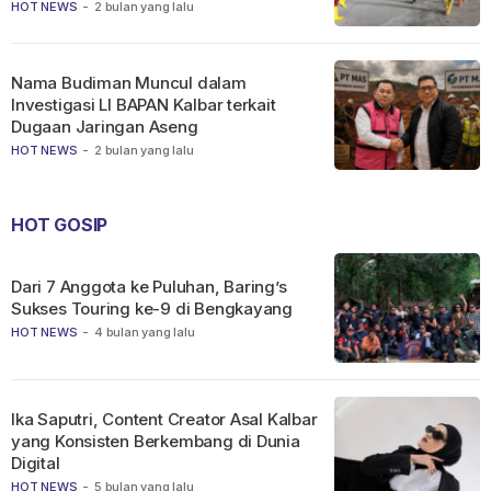
HOT NEWS
-
2 bulan yang lalu
Nama Budiman Muncul dalam
Investigasi LI BAPAN Kalbar terkait
Dugaan Jaringan Aseng
HOT NEWS
-
2 bulan yang lalu
HOT GOSIP
Dari 7 Anggota ke Puluhan, Baring’s
Sukses Touring ke-9 di Bengkayang
HOT NEWS
-
4 bulan yang lalu
Ika Saputri, Content Creator Asal Kalbar
yang Konsisten Berkembang di Dunia
Digital
HOT NEWS
-
5 bulan yang lalu