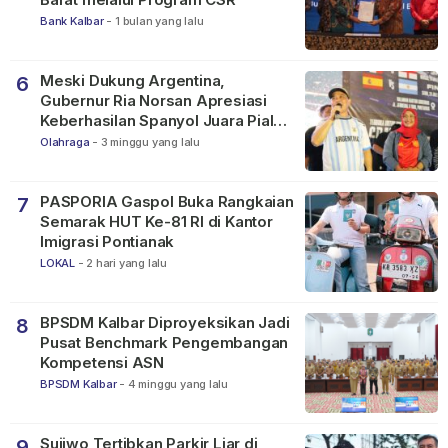
Bank Kalbar
-
1 bulan yang lalu
Meski Dukung Argentina,
6
Gubernur Ria Norsan Apresiasi
Keberhasilan Spanyol Juara Piala
Dunia FIFA 2026
Olahraga
-
3 minggu yang lalu
PASPORIA Gaspol Buka Rangkaian
7
Semarak HUT Ke-81 RI di Kantor
Imigrasi Pontianak
LOKAL
-
2 hari yang lalu
BPSDM Kalbar Diproyeksikan Jadi
8
Pusat Benchmark Pengembangan
Kompetensi ASN
BPSDM Kalbar
-
4 minggu yang lalu
Sujiwo Tertibkan Parkir Liar di
9