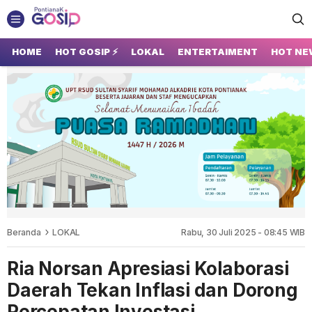
GOSIP PONTIANAK
Tempatnya Gosip Terupdate Pontianak
HOME
HOT GOSIP ⚡
LOKAL
ENTERTAIMENT
HOT NE
Beranda
LOKAL
Rabu, 30 Juli 2025 - 08:45 WIB
Ria Norsan Apresiasi Kolaborasi
Daerah Tekan Inflasi dan Dorong
Percepatan Investasi