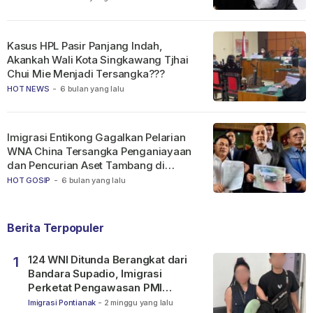
Kasus HPL Pasir Panjang Indah,
Akankah Wali Kota Singkawang Tjhai
Chui Mie Menjadi Tersangka???
HOT NEWS
-
6 bulan yang lalu
Imigrasi Entikong Gagalkan Pelarian
WNA China Tersangka Penganiayaan
dan Pencurian Aset Tambang di
Ketapang
HOT GOSIP
-
6 bulan yang lalu
Berita Terpopuler
124 WNI Ditunda Berangkat dari
1
Bandara Supadio, Imigrasi
Perketat Pengawasan PMI
Nonprosedural
Imigrasi Pontianak
-
2 minggu yang lalu