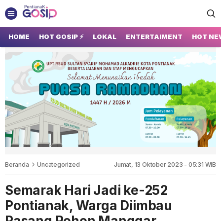
GOSIP PONTIANAK
Tempatnya Gosip Terupdate Pontianak
HOME
HOT GOSIP ⚡
LOKAL
ENTERTAIMENT
HOT NE
Beranda
Uncategorized
Jumat, 13 Oktober 2023 - 05:31 WIB
Semarak Hari Jadi ke-252
Pontianak, Warga Diimbau
Pasang Pohon Manggar