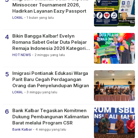
Minisoccer Tournament 2026,
Hadirkan Layanan Eazy Passport
LOKAL
-
1 bulan yang lalu
Bikin Bangga Kalbar! Evelyn
4
Romana Sabet Gelar Duta Pelajar
Remaja Indonesia 2026 Kategori
SMP
HOT NEWS
-
2 minggu yang lalu
Imigrasi Pontianak Edukasi Warga
5
Parit Baru Cegah Perdagangan
Orang dan Penyelundupan Migran
LOKAL
-
3 minggu yang lalu
Bank Kalbar Tegaskan Komitmen
6
Dukung Pembangunan Kalimantan
Barat melalui Program CSR
Bank Kalbar
-
4 minggu yang lalu