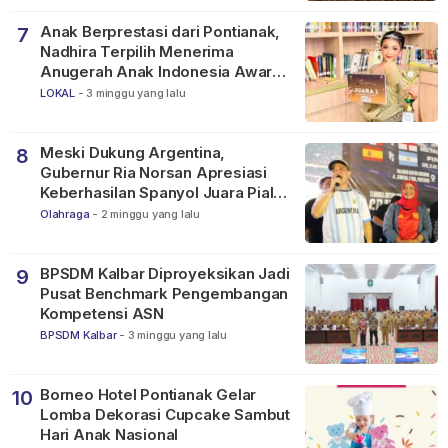
Anak Berprestasi dari Pontianak,
7
Nadhira Terpilih Menerima
Anugerah Anak Indonesia Awards
2026
LOKAL
-
3 minggu yang lalu
Meski Dukung Argentina,
8
Gubernur Ria Norsan Apresiasi
Keberhasilan Spanyol Juara Piala
Dunia FIFA 2026
Olahraga
-
2 minggu yang lalu
BPSDM Kalbar Diproyeksikan Jadi
9
Pusat Benchmark Pengembangan
Kompetensi ASN
BPSDM Kalbar
-
3 minggu yang lalu
Borneo Hotel Pontianak Gelar
10
Lomba Dekorasi Cupcake Sambut
Hari Anak Nasional