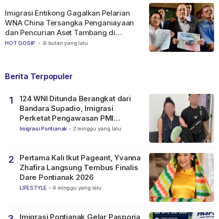
Imigrasi Entikong Gagalkan Pelarian
WNA China Tersangka Penganiayaan
dan Pencurian Aset Tambang di
Ketapang
HOT GOSIP
-
6 bulan yang lalu
Berita Terpopuler
124 WNI Ditunda Berangkat dari
1
Bandara Supadio, Imigrasi
Perketat Pengawasan PMI
Nonprosedural
Imigrasi Pontianak
-
2 minggu yang lalu
Pertama Kali Ikut Pageant, Yvanna
2
Zhafira Langsung Tembus Finalis
Dare Pontianak 2026
LIFESTYLE
-
4 minggu yang lalu
Imigrasi Pontianak Gelar Pasporia
3