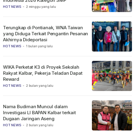
Indonesia 2026 Kategori SMP
HOT NEWS
-
2 minggu yang lalu
Terungkap di Pontianak, WNA Taiwan
yang Diduga Terkait Pengantin Pesanan
Akhirnya Dideportasi
HOT NEWS
-
1 bulan yang lalu
WIKA Perketat K3 di Proyek Sekolah
Rakyat Kalbar, Pekerja Teladan Dapat
Reward
HOT NEWS
-
2 bulan yang lalu
Nama Budiman Muncul dalam
Investigasi LI BAPAN Kalbar terkait
Dugaan Jaringan Aseng
HOT NEWS
-
2 bulan yang lalu