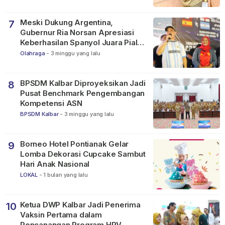
Meski Dukung Argentina,
7
Gubernur Ria Norsan Apresiasi
Keberhasilan Spanyol Juara Piala
Dunia FIFA 2026
Olahraga
-
3 minggu yang lalu
BPSDM Kalbar Diproyeksikan Jadi
8
Pusat Benchmark Pengembangan
Kompetensi ASN
BPSDM Kalbar
-
3 minggu yang lalu
Borneo Hotel Pontianak Gelar
9
Lomba Dekorasi Cupcake Sambut
Hari Anak Nasional
LOKAL
-
1 bulan yang lalu
Ketua DWP Kalbar Jadi Penerima
10
Vaksin Pertama dalam
Pencanangan Program HPV