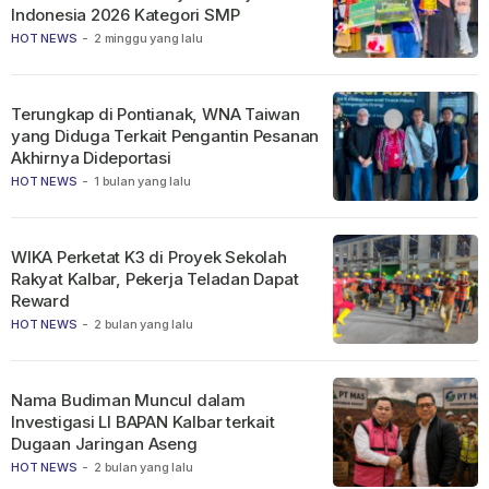
Indonesia 2026 Kategori SMP
HOT NEWS
-
2 minggu yang lalu
Terungkap di Pontianak, WNA Taiwan
yang Diduga Terkait Pengantin Pesanan
Akhirnya Dideportasi
HOT NEWS
-
1 bulan yang lalu
WIKA Perketat K3 di Proyek Sekolah
Rakyat Kalbar, Pekerja Teladan Dapat
Reward
HOT NEWS
-
2 bulan yang lalu
Nama Budiman Muncul dalam
Investigasi LI BAPAN Kalbar terkait
Dugaan Jaringan Aseng
HOT NEWS
-
2 bulan yang lalu