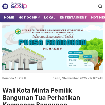
GOSIP PONTIANAK
Tempatnya Gosip Terupdate Pontianak
HOME
HOT GOSIP ⚡
LOKAL
ENTERTAIMENT
HOT NE
Beranda
LOKAL
Senin, 3 November 2025 - 17:07 WIB
Wali Kota Minta Pemilik
Bangunan Tua Perhatikan
Keamanan Bangunan