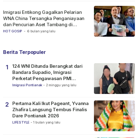
Imigrasi Entikong Gagalkan Pelarian
WNA China Tersangka Penganiayaan
dan Pencurian Aset Tambang di
Ketapang
HOT GOSIP
-
6 bulan yang lalu
Berita Terpopuler
124 WNI Ditunda Berangkat dari
1
Bandara Supadio, Imigrasi
Perketat Pengawasan PMI
Nonprosedural
Imigrasi Pontianak
-
2 minggu yang lalu
Pertama Kali Ikut Pageant, Yvanna
2
Zhafira Langsung Tembus Finalis
Dare Pontianak 2026
LIFESTYLE
-
1 bulan yang lalu