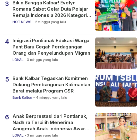
Bikin Bangga Kalbar! Evelyn
3
Romana Sabet Gelar Duta Pelajar
Remaja Indonesia 2026 Kategori
SMP
HOT NEWS
-
2 minggu yang lalu
Imigrasi Pontianak Edukasi Warga
4
Parit Baru Cegah Perdagangan
Orang dan Penyelundupan Migran
LOKAL
-
3 minggu yang lalu
Bank Kalbar Tegaskan Komitmen
5
Dukung Pembangunan Kalimantan
Barat melalui Program CSR
Bank Kalbar
-
4 minggu yang lalu
Anak Berprestasi dari Pontianak,
6
Nadhira Terpilih Menerima
Anugerah Anak Indonesia Awards
2026
LOKAL
-
3 minggu yang lalu