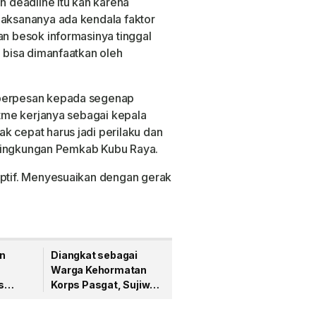
 deadline itu kan karena
laksananya ada kendala faktor
an besok informasinya tinggal
i bisa dimanfaatkan oleh
 berpesan kepada segenap
ritme kerjanya sebagai kepala
k cepat harus jadi perilaku dan
di lingkungan Pemkab Kubu Raya.
aptif. Menyesuaikan dengan gerak
n
Diangkat sebagai
Warga Kehormatan
s
Korps Pasgat, Sujiwo
Tegaskan Komitmen
awasan
Pengabdian