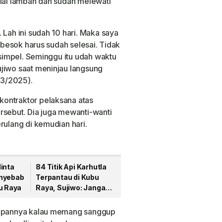
ilai lamban dan sudah melewati
 Lah ini sudah 10 hari. Maka saya
a besok harus sudah selesai. Tidak
 simpel. Seminggu itu udah waktu
jiwo saat meninjau langsung
/3/2025).
ontraktor pelaksana atas
rsebut. Dia juga mewanti-wanti
rulang di kemudian hari.
inta
84 Titik Api Karhutla
enyebab
Terpantau di Kubu
u Raya
Raya, Sujiwo: Jangan
Membakar Lahan
dengan Alasan Apa
 depannya kalau memang sanggup
Pun