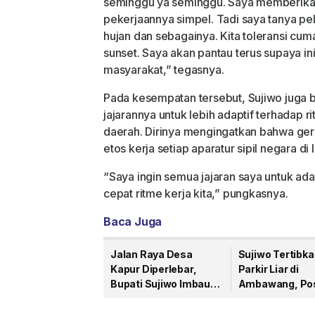
seminggu ya seminggu. Saya memberikan
pekerjaannya simpel. Tadi saya tanya pe
hujan dan sebagainya. Kita toleransi cum
sunset. Saya akan pantau terus supaya in
masyarakat,” tegasnya.
Pada kesempatan tersebut, Sujiwo juga
jajarannya untuk lebih adaptif terhadap 
daerah. Dirinya mengingatkan bahwa gera
etos kerja setiap aparatur sipil negara 
“Saya ingin semua jajaran saya untuk ad
cepat ritme kerja kita,” pungkasnya.
Baca Juga
Jalan Raya Desa
Sujiwo Tertibka
Kapur Diperlebar,
Parkir Liar di
Bupati Sujiwo Imbau
Ambawang, Po
Pengendara Tidak
Pengawasan
Parkir di Bahu Jalan
Disiapkan di K