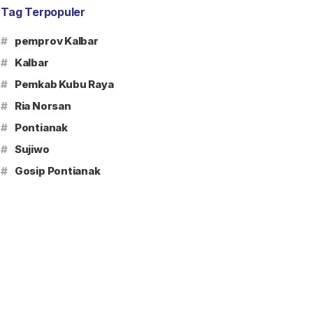
Tag Terpopuler
#
pemprov Kalbar
#
Kalbar
#
Pemkab Kubu Raya
#
Ria Norsan
#
Pontianak
#
Sujiwo
#
Gosip Pontianak