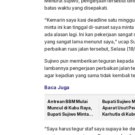
Menurut Sujiwo, pengerjaan tersebut din
batas waktu yang disepakati.
“Kemarin saya kasi deadline satu minggu.
minta ini kan tinggal di-sunset saya mint
ada alasan lagi. Ini kan pekerjaan sangat
yang sangat lama menurut saya,” ucap Su
perbaikan ruas jalan tersebut, Selasa (18
Sujiwo pun memberikan teguran kepada k
lambannya pengerjaan perbaikan jalan te
agar kejadian yang sama tidak kembali te
Baca Juga
Antrean BBM Mulai
Bupati Sujiwo M
Muncul di Kubu Raya,
Aparat Usut P
Bupati Sujiwo Minta
Karhutla di Kub
Pertamina Lakukan
Antisipasi
“Saya harus tegur staf saya supaya ke