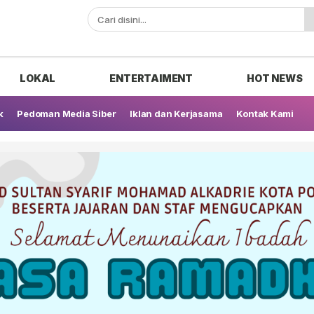
ak
LOKAL
ENTERTAIMENT
HOT NEWS
k
Pedoman Media Siber
Iklan dan Kerjasama
Kontak Kami