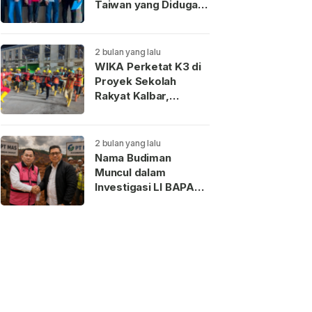
Taiwan yang Diduga
Terkait Pengantin
Pesanan Akhirnya
Dideportasi
2 bulan yang lalu
WIKA Perketat K3 di
Proyek Sekolah
Rakyat Kalbar,
Pekerja Teladan
Dapat Reward
2 bulan yang lalu
Nama Budiman
Muncul dalam
Investigasi LI BAPAN
Kalbar terkait Dugaan
Jaringan Aseng