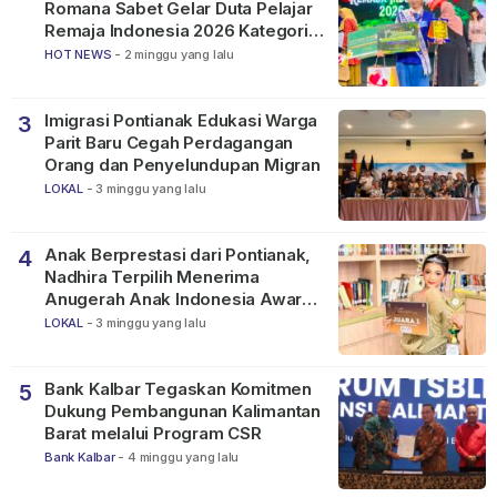
Romana Sabet Gelar Duta Pelajar
Remaja Indonesia 2026 Kategori
SMP
HOT NEWS
-
2 minggu yang lalu
Imigrasi Pontianak Edukasi Warga
3
Parit Baru Cegah Perdagangan
Orang dan Penyelundupan Migran
LOKAL
-
3 minggu yang lalu
Anak Berprestasi dari Pontianak,
4
Nadhira Terpilih Menerima
Anugerah Anak Indonesia Awards
2026
LOKAL
-
3 minggu yang lalu
Bank Kalbar Tegaskan Komitmen
5
Dukung Pembangunan Kalimantan
Barat melalui Program CSR
Bank Kalbar
-
4 minggu yang lalu