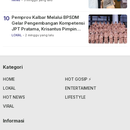
News
-
3 minggu yang lalu
Pemprov Kalbar Melalui BPSDM
10
Gelar Pengembangan Kompetensi
JPT Pratama, Krisantus Pimpin
Apel Peserta
LOKAL
-
2 minggu yang lalu
Kategori
HOME
HOT GOSIP ⚡
LOKAL
ENTERTAIMENT
HOT NEWS
LIFESTYLE
VIRAL
Informasi