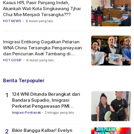
Kasus HPL Pasir Panjang Indah,
Akankah Wali Kota Singkawang Tjhai
Chui Mie Menjadi Tersangka???
HOT NEWS
-
6 bulan yang lalu
Imigrasi Entikong Gagalkan Pelarian
WNA China Tersangka Penganiayaan
dan Pencurian Aset Tambang di
Ketapang
HOT GOSIP
-
6 bulan yang lalu
Berita Terpopuler
124 WNI Ditunda Berangkat dari
1
Bandara Supadio, Imigrasi
Perketat Pengawasan PMI
Nonprosedural
Imigrasi Pontianak
-
2 minggu yang lalu
Bikin Bangga Kalbar! Evelyn
2