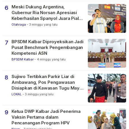
Meski Dukung Argentina,
6
Gubernur Ria Norsan Apresiasi
Keberhasilan Spanyol Juara Piala
Dunia FIFA 2026
Olahraga
-
3 minggu yang lalu
BPSDM Kalbar Diproyeksikan Jadi
7
Pusat Benchmark Pengembangan
Kompetensi ASN
BPSDM Kalbar
-
4 minggu yang lalu
Sujiwo Tertibkan Parkir Liar di
8
Ambawang, Pos Pengawasan
Disiapkan di Kawasan Tugu Mayor
Alianyang
LOKAL
-
3 minggu yang lalu
Ketua DWP Kalbar Jadi Penerima
9
Vaksin Pertama dalam
Pencanangan Program HPV