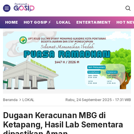
GOSIP PONTIANAK
Tempatnya Gosip Terupdate Pontianak
HOME
HOT GOSIP ⚡
LOKAL
ENTERTAIMENT
HOT NE
Beranda
LOKAL
Rabu, 24 September 2025 - 17:31 WIB
Dugaan Keracunan MBG di
Ketapang, Hasil Lab Sementara
dipastikan Aman