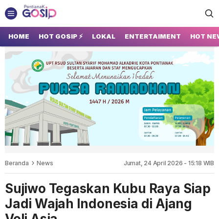
GOSIP PONTIANAK
Tempatnya Gosip Terupdate Pontianak
HOME
HOT GOSIP ⚡
LOKAL
ENTERTAIMENT
HOT NE
Beranda
News
Jumat, 24 April 2026 - 15:18 WIB
Sujiwo Tegaskan Kubu Raya Siap
Jadi Wajah Indonesia di Ajang
Voli Asia