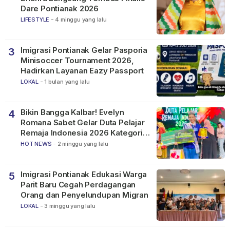
Dare Pontianak 2026
LIFESTYLE
-
4 minggu yang lalu
Imigrasi Pontianak Gelar Pasporia
3
Minisoccer Tournament 2026,
Hadirkan Layanan Eazy Passport
LOKAL
-
1 bulan yang lalu
Bikin Bangga Kalbar! Evelyn
4
Romana Sabet Gelar Duta Pelajar
Remaja Indonesia 2026 Kategori
SMP
HOT NEWS
-
2 minggu yang lalu
Imigrasi Pontianak Edukasi Warga
5
Parit Baru Cegah Perdagangan
Orang dan Penyelundupan Migran
LOKAL
-
3 minggu yang lalu