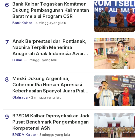
Bank Kalbar Tegaskan Komitmen
6
Dukung Pembangunan Kalimantan
Barat melalui Program CSR
Bank Kalbar
-
4 minggu yang lalu
Anak Berprestasi dari Pontianak,
7
Nadhira Terpilih Menerima
Anugerah Anak Indonesia Awards
2026
LOKAL
-
3 minggu yang lalu
Meski Dukung Argentina,
8
Gubernur Ria Norsan Apresiasi
Keberhasilan Spanyol Juara Piala
Dunia FIFA 2026
Olahraga
-
2 minggu yang lalu
BPSDM Kalbar Diproyeksikan Jadi
9
Pusat Benchmark Pengembangan
Kompetensi ASN
BPSDM Kalbar
-
3 minggu yang lalu