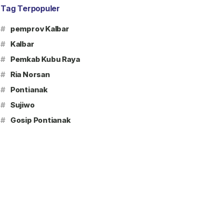
Tag Terpopuler
#
pemprov Kalbar
#
Kalbar
#
Pemkab Kubu Raya
#
Ria Norsan
#
Pontianak
#
Sujiwo
#
Gosip Pontianak