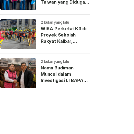
Taiwan yang Diduga
Terkait Pengantin
Pesanan Akhirnya
Dideportasi
2 bulan yang lalu
WIKA Perketat K3 di
Proyek Sekolah
Rakyat Kalbar,
Pekerja Teladan
Dapat Reward
2 bulan yang lalu
Nama Budiman
Muncul dalam
Investigasi LI BAPAN
Kalbar terkait Dugaan
Jaringan Aseng