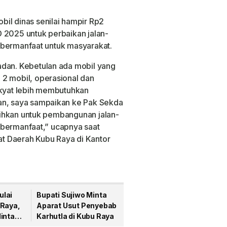
il dinas senilai hampir Rp2
 2025 untuk perbaikan jalan-
ih bermanfaat untuk masyarakat.
adan. Kebetulan ada mobil yang
 2 mobil, operasional dan
akyat lebih membutuhkan
an, saya sampaikan ke Pak Sekda
alihkan untuk pembangunan jalan-
ih bermanfaat,” ucapnya saat
t Daerah Kubu Raya di Kantor
ulai
Bupati Sujiwo Minta
 Raya,
Aparat Usut Penyebab
inta
Karhutla di Kubu Raya
ukan