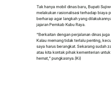
Jika Tak Siap
Antisipasi
Tak hanya mobil dinas baru, Bupati Sujiw
melakukan rasionalisasi terhadap biaya p
berharap agar langkah yang dilakukannya 
jajaran Pemkab Kubu Raya.
“Berkaitan dengan perjalanan dinas juga s
Kalau memang tidak terlalu penting, kecu
saya harus berangkat. Sekarang sudah zam
atau kita kontak pihak kementerian untuk d
hemat,” pungkasnya.(Ki)