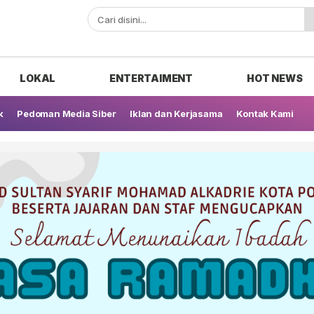
ak
LOKAL
ENTERTAIMENT
HOT NEWS
k
Pedoman Media Siber
Iklan dan Kerjasama
Kontak Kami