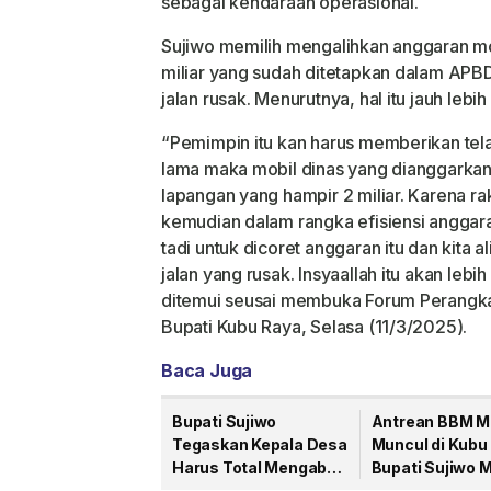
sebagai kendaraan operasional.
Sujiwo memilih mengalihkan anggaran mob
miliar yang sudah ditetapkan dalam APBD
jalan rusak. Menurutnya, hal itu jauh leb
“Pemimpin itu kan harus memberikan tel
lama maka mobil dinas yang dianggarkan
lapangan yang hampir 2 miliar. Karena r
kemudian dalam rangka efisiensi anggar
tadi untuk dicoret anggaran itu dan kita 
jalan yang rusak. Insyaallah itu akan leb
ditemui seusai membuka Forum Perangka
Bupati Kubu Raya, Selasa (11/3/2025).
Baca Juga
Bupati Sujiwo
Antrean BBM M
Tegaskan Kepala Desa
Muncul di Kubu
Harus Total Mengabdi,
Bupati Sujiwo M
Persilakan Mundur
Pertamina Lak