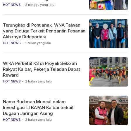
HOT NEWS
-
2 minggu yang lalu
Terungkap di Pontianak, WNA Taiwan
yang Diduga Terkait Pengantin Pesanan
Akhirnya Dideportasi
HOT NEWS
-
1 bulan yang lalu
WIKA Perketat K3 di Proyek Sekolah
Rakyat Kalbar, Pekerja Teladan Dapat
Reward
HOT NEWS
-
2 bulan yang lalu
Nama Budiman Muncul dalam
Investigasi LI BAPAN Kalbar terkait
Dugaan Jaringan Aseng
HOT NEWS
-
2 bulan yang lalu