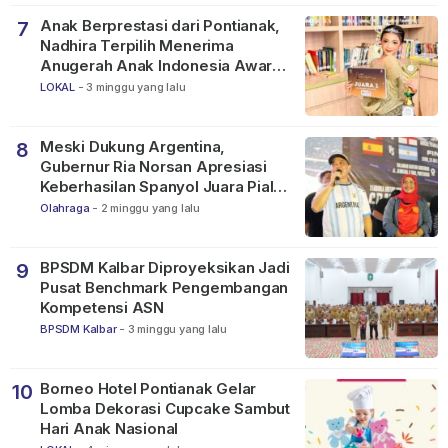
Anak Berprestasi dari Pontianak,
7
Nadhira Terpilih Menerima
Anugerah Anak Indonesia Awards
2026
LOKAL
-
3 minggu yang lalu
Meski Dukung Argentina,
8
Gubernur Ria Norsan Apresiasi
Keberhasilan Spanyol Juara Piala
Dunia FIFA 2026
Olahraga
-
2 minggu yang lalu
BPSDM Kalbar Diproyeksikan Jadi
9
Pusat Benchmark Pengembangan
Kompetensi ASN
BPSDM Kalbar
-
3 minggu yang lalu
Borneo Hotel Pontianak Gelar
10
Lomba Dekorasi Cupcake Sambut
Hari Anak Nasional