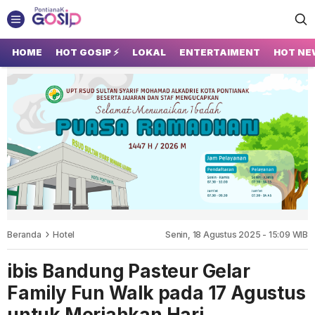
GOSIP PONTIANAK
Tempatnya Gosip Terupdate Pontianak
HOME
HOT GOSIP ⚡
LOKAL
ENTERTAIMENT
HOT NE
Beranda
Hotel
Senin, 18 Agustus 2025 - 15:09 WIB
ibis Bandung Pasteur Gelar
Family Fun Walk pada 17 Agustus
untuk Meriahkan Hari