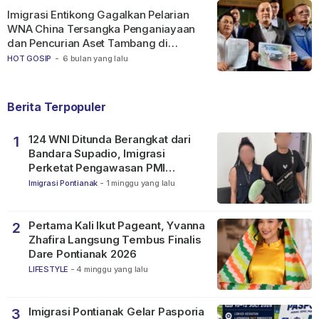
Imigrasi Entikong Gagalkan Pelarian
WNA China Tersangka Penganiayaan
dan Pencurian Aset Tambang di
Ketapang
HOT GOSIP
-
6 bulan yang lalu
Berita Terpopuler
124 WNI Ditunda Berangkat dari
1
Bandara Supadio, Imigrasi
Perketat Pengawasan PMI
Nonprosedural
Imigrasi Pontianak
-
1 minggu yang lalu
Pertama Kali Ikut Pageant, Yvanna
2
Zhafira Langsung Tembus Finalis
Dare Pontianak 2026
LIFESTYLE
-
4 minggu yang lalu
Imigrasi Pontianak Gelar Pasporia
3