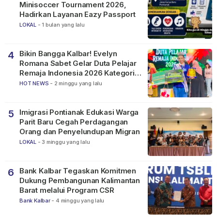
Minisoccer Tournament 2026,
Hadirkan Layanan Eazy Passport
LOKAL
-
1 bulan yang lalu
Bikin Bangga Kalbar! Evelyn
4
Romana Sabet Gelar Duta Pelajar
Remaja Indonesia 2026 Kategori
SMP
HOT NEWS
-
2 minggu yang lalu
Imigrasi Pontianak Edukasi Warga
5
Parit Baru Cegah Perdagangan
Orang dan Penyelundupan Migran
LOKAL
-
3 minggu yang lalu
Bank Kalbar Tegaskan Komitmen
6
Dukung Pembangunan Kalimantan
Barat melalui Program CSR
Bank Kalbar
-
4 minggu yang lalu