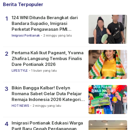
Berita Terpopuler
124 WNI Ditunda Berangkat dari
1
Bandara Supadio, Imigrasi
Perketat Pengawasan PMI
Nonprosedural
Imigrasi Pontianak
-
2 minggu yang lalu
Pertama Kali Ikut Pageant, Yvanna
2
Zhafira Langsung Tembus Finalis
Dare Pontianak 2026
LIFESTYLE
-
1 bulan yang lalu
Bikin Bangga Kalbar! Evelyn
3
Romana Sabet Gelar Duta Pelajar
Remaja Indonesia 2026 Kategori
SMP
HOT NEWS
-
2 minggu yang lalu
Imigrasi Pontianak Edukasi Warga
4
Parit Baru Cegah Perdagangan