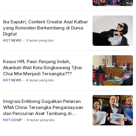
Ika Saputri, Content Creator Asal Kalbar
yang Konsisten Berkembang di Dunia
Digital
HOT NEWS
-
5 bulan yang lalu
Kasus HPL Pasir Panjang Indah,
Akankah Wali Kota Singkawang Tjhai
Chui Mie Menjadi Tersangka???
HOT NEWS
-
6 bulan yang lalu
Imigrasi Entikong Gagalkan Pelarian
WNA China Tersangka Penganiayaan
dan Pencurian Aset Tambang di
Ketapang
HOT GOSIP
-
6 bulan yang lalu