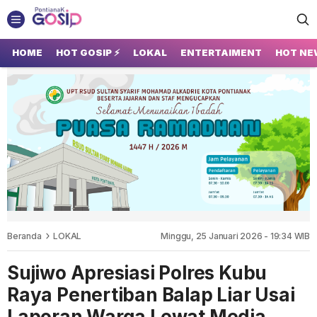
GOSIP PONTIANAK
Tempatnya Gosip Terupdate Pontianak
HOME
HOT GOSIP ⚡
LOKAL
ENTERTAIMENT
HOT NE
Beranda
LOKAL
Minggu, 25 Januari 2026 - 19:34 WIB
Sujiwo Apresiasi Polres Kubu
Raya Penertiban Balap Liar Usai
Laporan Warga Lewat Media