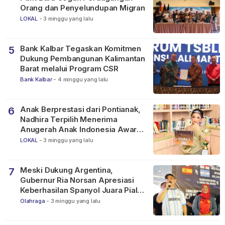
Orang dan Penyelundupan Migran
LOKAL
-
3 minggu yang lalu
Bank Kalbar Tegaskan Komitmen
5
Dukung Pembangunan Kalimantan
Barat melalui Program CSR
Bank Kalbar
-
4 minggu yang lalu
Anak Berprestasi dari Pontianak,
6
Nadhira Terpilih Menerima
Anugerah Anak Indonesia Awards
2026
LOKAL
-
3 minggu yang lalu
Meski Dukung Argentina,
7
Gubernur Ria Norsan Apresiasi
Keberhasilan Spanyol Juara Piala
Dunia FIFA 2026
Olahraga
-
3 minggu yang lalu